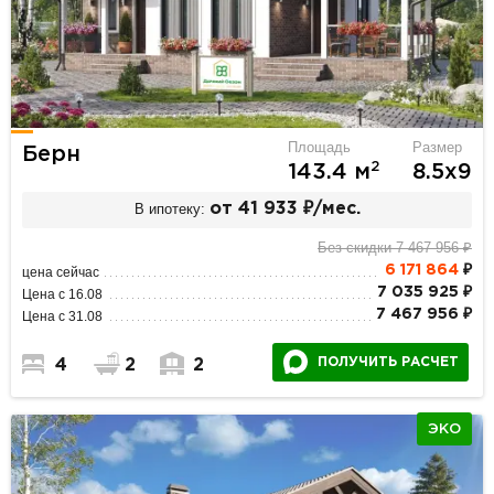
Площадь
Размер
Берн
2
143.4 м
8.5х9
В ипотеку:
от 41 933 ₽/мес.
Без скидки 7 467 956 ₽
6 171 864
₽
цена сейчас
7 035 925 ₽
Цена с 16.08
7 467 956 ₽
Цена с 31.08
ПОЛУЧИТЬ РАСЧЕТ
4
2
2
ЭКО