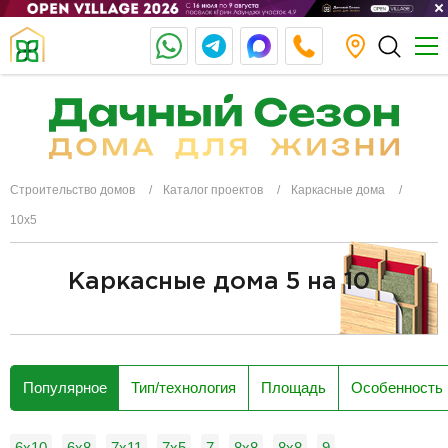
Строительство домов
Каталог проектов
Каркасные дома
10x5
Каркасные дома 5 на 10
разделитель
Популярное
Тип/технология
Площадь
Особенность
6x10
6х8
7x11
7x5
7
8x8
8х8
9