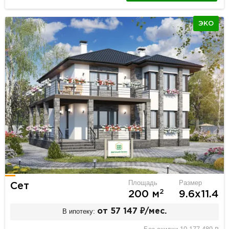
ЭКО
Площадь
Размер
Сет
2
200 м
9.6х11.4
В ипотеку:
от 57 147 ₽/мес.