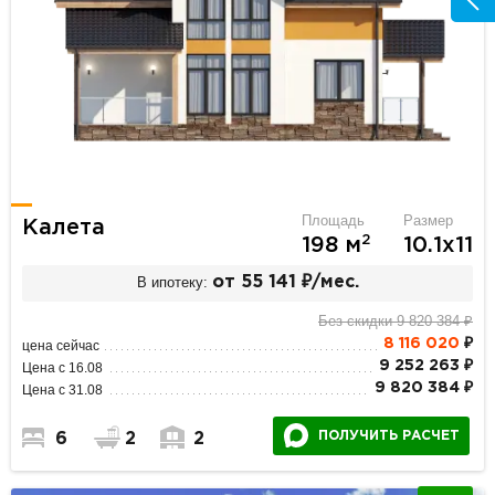
Площадь
Размер
Калета
2
198 м
10.1х11
В ипотеку:
от 55 141 ₽/мес.
Без скидки 9 820 384 ₽
8 116 020
₽
цена сейчас
9 252 263 ₽
Цена с 16.08
9 820 384 ₽
Цена с 31.08
ПОЛУЧИТЬ РАСЧЕТ
6
2
2