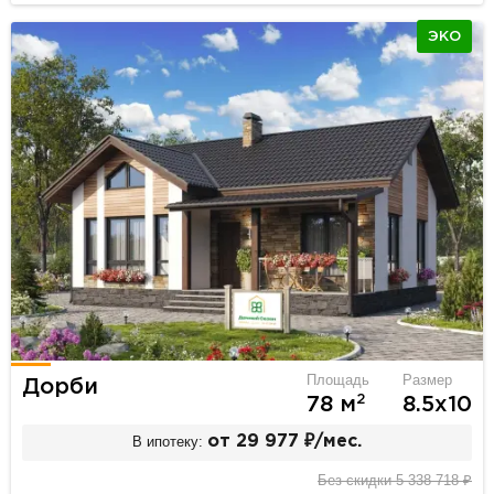
ЭКО
Площадь
Размер
Дорби
2
78 м
8.5х10
В ипотеку:
от 29 977 ₽/мес.
Без скидки 5 338 718 ₽