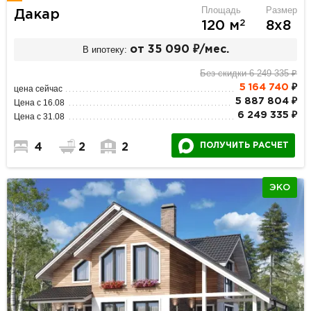
Площадь
Размер
Дакар
2
120 м
8х8
В ипотеку:
от 35 090 ₽/мес.
Без скидки 6 249 335 ₽
5 164 740
₽
цена сейчас
5 887 804 ₽
Цена с 16.08
6 249 335 ₽
Цена с 31.08
ПОЛУЧИТЬ РАСЧЕТ
4
2
2
ЭКО