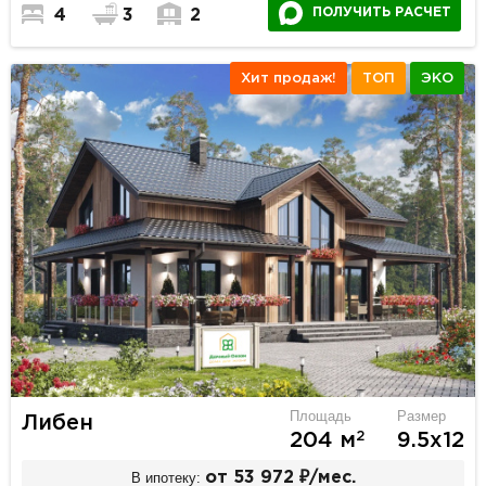
ПОЛУЧИТЬ РАСЧЕТ
4
3
2
Хит продаж!
ТОП
ЭКО
Площадь
Размер
Либен
2
204 м
9.5х12
В ипотеку:
от 53 972 ₽/мес.