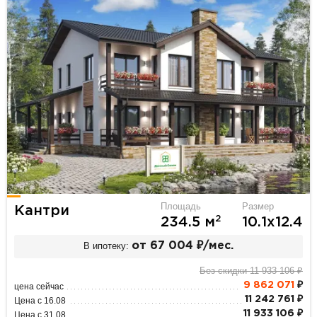
Площадь
Размер
Кантри
2
234.5 м
10.1х12.4
В ипотеку:
от 67 004 ₽/мес.
Без скидки 11 933 106 ₽
9 862 071
₽
цена сейчас
11 242 761 ₽
Цена с 16.08
11 933 106 ₽
Цена с 31.08