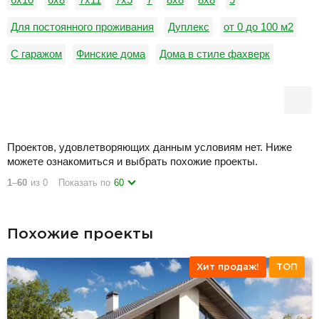
Для постоянного проживания
Дуплекс
от 0 до 100 м2
С гаражом
Финские дома
Дома в стиле фахверк
В скандинавском стиле
зимние
С верандой
С эксплуатируемой кровлей
Проектов, удовлетворяющих данным условиям нет. Ниже
можете ознакомиться и выбрать похожие проекты.
1
–
60
из 0
Показать по
60
Похожие проекты
Хит продаж!
ТОП