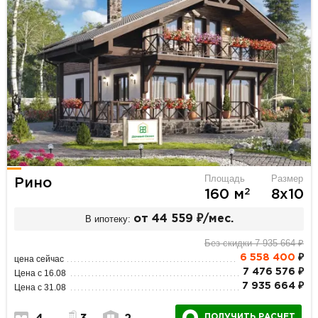
Площадь
Размер
Рино
2
160 м
8х10
В ипотеку:
от 44 559 ₽/мес.
Без скидки 7 935 664 ₽
6 558 400
₽
цена сейчас
7 476 576 ₽
Цена с 16.08
7 935 664 ₽
Цена с 31.08
ПОЛУЧИТЬ РАСЧЕТ