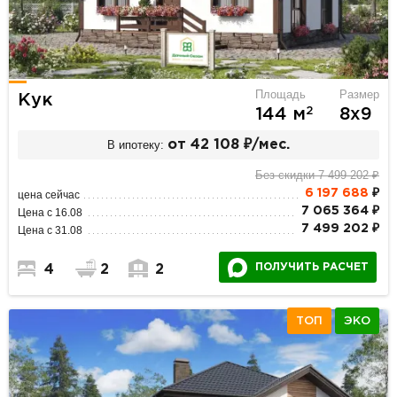
Площадь
Размер
Кук
2
144 м
8х9
В ипотеку:
от 42 108 ₽/мес.
Без скидки 7 499 202 ₽
6 197 688
₽
цена сейчас
7 065 364 ₽
Цена с 16.08
7 499 202 ₽
Цена с 31.08
ПОЛУЧИТЬ РАСЧЕТ
4
2
2
ТОП
ЭКО