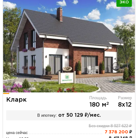
ЭКО
Площадь
Размер
Кларк
2
180 м
8х12
В ипотеку:
от 50 129 ₽/мес.
Без скидки 8 927 622 ₽
7 378 200
₽
цена сейчас