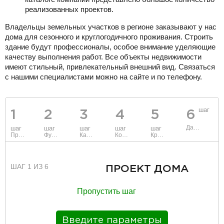
реализованных проектов.
Владельцы земельных участков в регионе заказывают у нас
дома для сезонного и круглогодичного проживания. Строить
здание будут профессионалы, особое внимание уделяющие
качеству выполнения работ. Все объекты недвижимости
имеют стильный, привлекательный внешний вид. Связаться
с нашими специалистами можно на сайте и по телефону.
шаг
1
2
3
4
5
6
Данные
шаг
шаг
шаг
шаг
шаг
Проект
Фундамент
Каркас и стены
Коммуникации
Крыша
ШАГ 1 ИЗ 6
ПРОЕКТ ДОМА
Пропустить шаг
Введите параметры