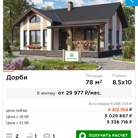
Площадь
Размер
Дорби
2
78 м
8.5х10
В ипотеку:
от 29 977 ₽/мес.
Без скидки 5 338 718 ₽
4 412 164
₽
цена сейчас
5 029 867 ₽
Цена с 16.08
5 338 718 ₽
Цена с 31.08
ПОЛУЧИТЬ РАСЧЕТ
2
1
1