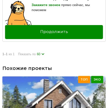
Закажите звонок
прямо сейчас, мы
поможем
Продолжить
1
–
1
из 1
Показать по
60
Похожие проекты
ТОП
ЭКО