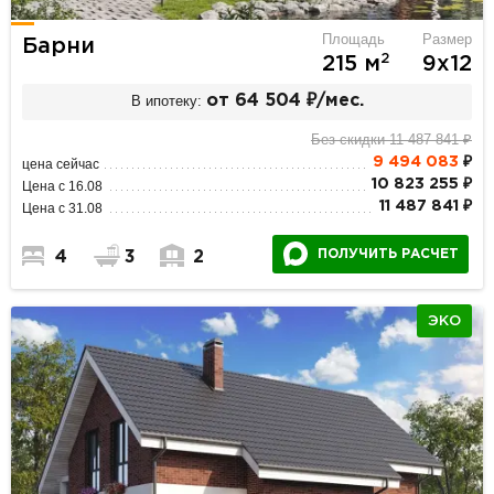
Площадь
Размер
Барни
2
215 м
9х12
В ипотеку:
от 64 504 ₽/мес.
Без скидки 11 487 841 ₽
9 494 083
₽
цена сейчас
10 823 255 ₽
Цена с 16.08
11 487 841 ₽
Цена с 31.08
ПОЛУЧИТЬ РАСЧЕТ
4
3
2
ЭКО