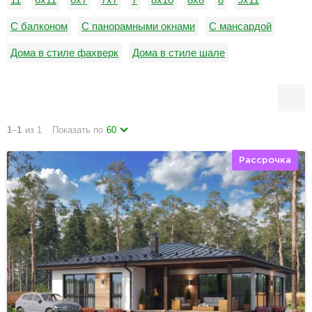
С балконом
С панорамными окнами
С мансардой
Дома в стиле фахверк
Дома в стиле шале
В стиле барнхаус
В стиле хай тек
Небольшие
Дачные дома
1
–
1
из 1
Показать по
60
Рассрочка