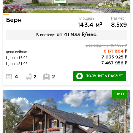
Площадь
Размер
Берн
2
143.4 м
8.5х9
В ипотеку:
от 41 933 ₽/мес.
Без скидки 7 467 956 ₽
6 171 864
₽
цена сейчас
7 035 925 ₽
Цена с 16.08
7 467 956 ₽
Цена с 31.08
ПОЛУЧИТЬ РАСЧЕТ
4
2
2
ЭКО