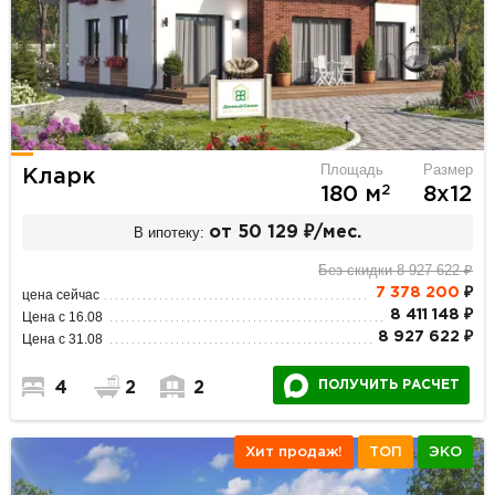
Площадь
Размер
Кларк
2
180 м
8х12
В ипотеку:
от 50 129 ₽/мес.
Без скидки 8 927 622 ₽
7 378 200
₽
цена сейчас
8 411 148 ₽
Цена с 16.08
8 927 622 ₽
Цена с 31.08
ПОЛУЧИТЬ РАСЧЕТ
4
2
2
Хит продаж!
ТОП
ЭКО