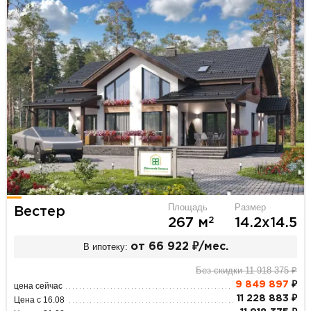
Площадь
Размер
Вестер
2
267 м
14.2х14.5
В ипотеку:
от 66 922 ₽/мес.
Без скидки 11 918 375 ₽
9 849 897
₽
цена сейчас
11 228 883 ₽
Цена с 16.08