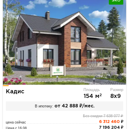
ЭКО
Площадь
Размер
Кадис
2
154 м
8х9
В ипотеку:
от 42 888 ₽/мес.
Без скидки 7 638 077 ₽
6 312 460
₽
цена сейчас
7 196 204 ₽
Цена с 16.08