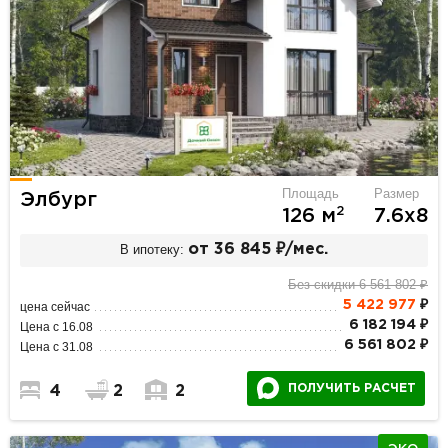
Площадь
Размер
Элбург
2
126 м
7.6х8
В ипотеку:
от 36 845 ₽/мес.
Без скидки 6 561 802 ₽
5 422 977
₽
цена сейчас
6 182 194 ₽
Цена с 16.08
6 561 802 ₽
Цена с 31.08
ПОЛУЧИТЬ РАСЧЕТ
4
2
2