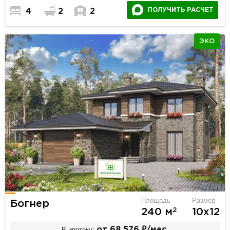
ПОЛУЧИТЬ РАСЧЕТ
4
2
2
ЭКО
Площадь
Размер
Богнер
2
240 м
10х12
В ипотеку:
от 68 576 ₽/мес.