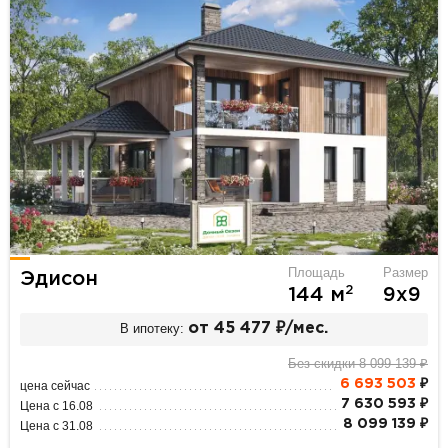
Площадь
Размер
Эдисон
2
144 м
9х9
В ипотеку:
от 45 477 ₽/мес.
Без скидки 8 099 139 ₽
6 693 503
₽
цена сейчас
7 630 593 ₽
Цена с 16.08
8 099 139 ₽
Цена с 31.08