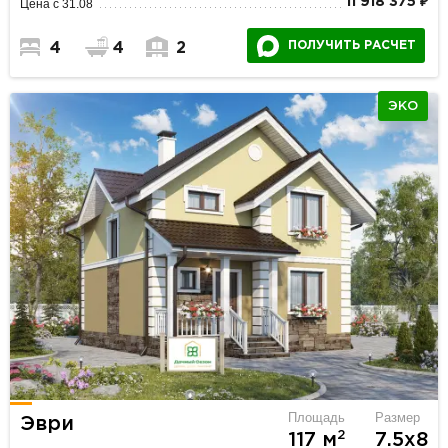
11 918 375 ₽
Цена с 31.08
ПОЛУЧИТЬ РАСЧЕТ
4
4
2
ЭКО
Площадь
Размер
Эври
2
117 м
7.5х8