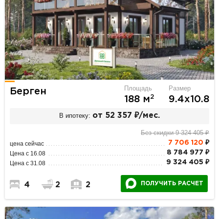
Площадь
Размер
Берген
2
188 м
9.4х10.8
В ипотеку:
от 52 357 ₽/мес.
Без скидки 9 324 405 ₽
7 706 120
₽
цена сейчас
8 784 977 ₽
Цена с 16.08
9 324 405 ₽
Цена с 31.08
ПОЛУЧИТЬ РАСЧЕТ
4
2
2