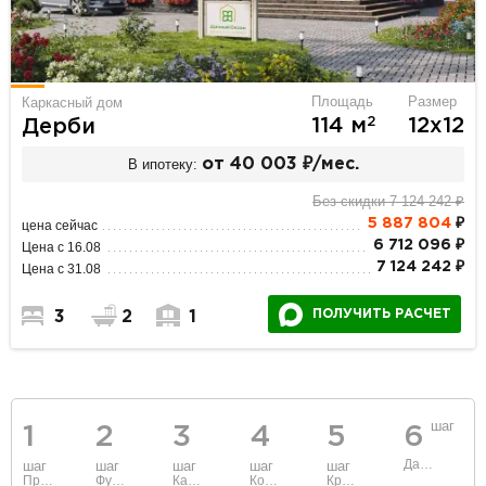
Площадь
Размер
Каркасный дом
2
114 м
12х12
Дерби
В ипотеку:
от 40 003 ₽/мес.
Без скидки 7 124 242 ₽
5 887 804
₽
цена сейчас
6 712 096 ₽
Цена с 16.08
7 124 242 ₽
Цена с 31.08
ПОЛУЧИТЬ РАСЧЕТ
3
2
1
шаг
1
2
3
4
5
6
Данные
шаг
шаг
шаг
шаг
шаг
Проект
Фундамент
Каркас и стены
Коммуникации
Крыша