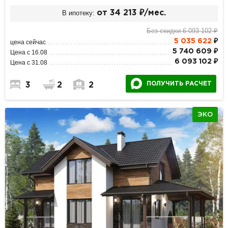
В ипотеку:
от 34 213 ₽/мес.
Без скидки 6 093 102 ₽
5 035 622
₽
цена сейчас
5 740 609 ₽
Цена с 16.08
6 093 102 ₽
Цена с 31.08
ПОЛУЧИТЬ РАСЧЕТ
3
2
2
ЭКО