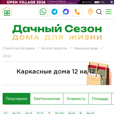
Строительство домов
Каталог проектов
Каркасные дома
12x12
Каркасные дома 12 на 12
разделитель
Популярное
Тип/технология
Этажность
Площадь
11
6x11
6x7
7х7
7
8х10
8х8
8
9х11