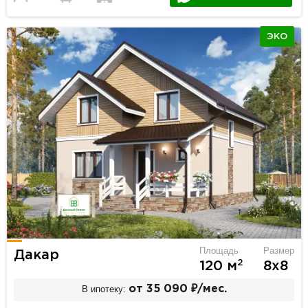
ЭКО
Площадь
Размер
Дакар
2
120 м
8х8
В ипотеку:
от 35 090 ₽/мес.