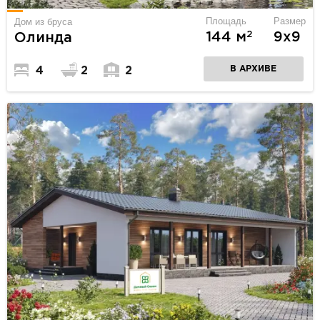
Площадь
Размер
Дом из бруса
2
144 м
9х9
Олинда
В АРХИВЕ
4
2
2