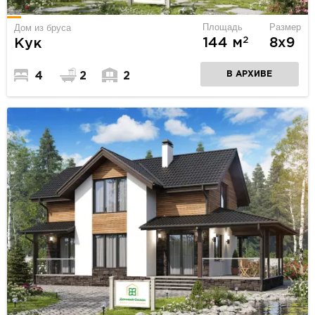
Площадь
Размер
Дом из бруса
2
144 м
8х9
Кук
В АРХИВЕ
4
2
2