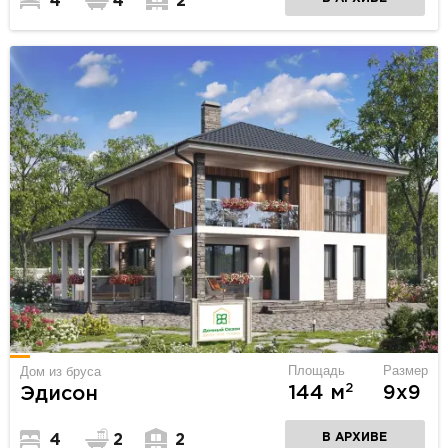
4
4
2
Площадь
Размер
Дом из бруса
2
144 м
9х9
Эдисон
В АРХИВЕ
4
2
2