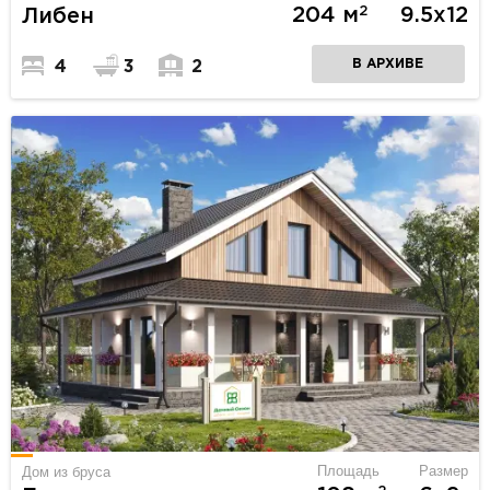
2
204 м
9.5х12
Либен
В АРХИВЕ
4
3
2
Площадь
Размер
Дом из бруса