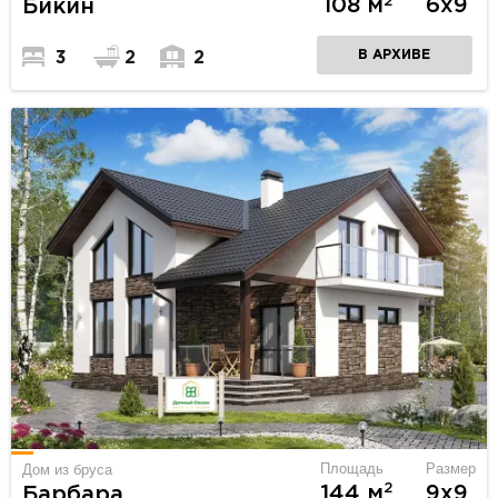
2
108 м
6х9
Бикин
В АРХИВЕ
3
2
2
Площадь
Размер
Дом из бруса
2
144 м
9х9
Барбара