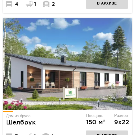
В АРХИВЕ
4
1
2
Площадь
Размер
Дом из бруса
2
150 м
9х22
Шелбрук