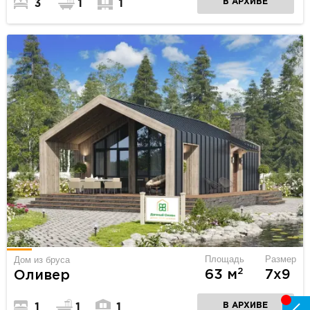
В АРХИВЕ
3
1
1
Площадь
Размер
Дом из бруса
2
63 м
7х9
Оливер
В АРХИВЕ
1
1
1