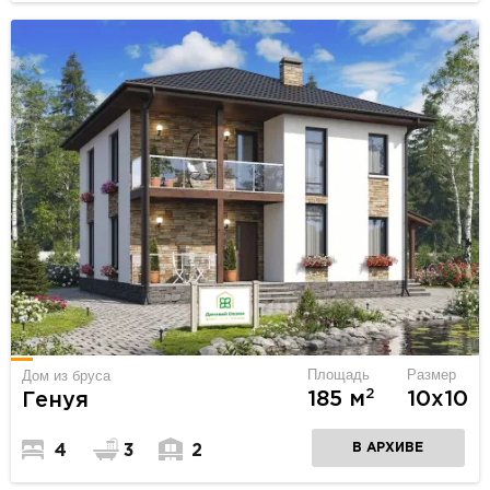
Площадь
Размер
Дом из бруса
2
185 м
10х10
Генуя
В АРХИВЕ
4
3
2