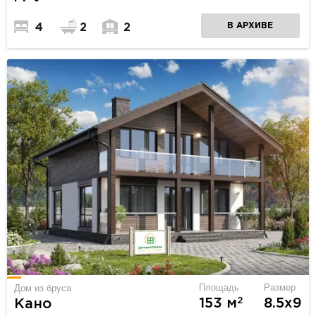
В АРХИВЕ
4
2
2
Площадь
Размер
Дом из бруса
2
153 м
8.5х9
Кано