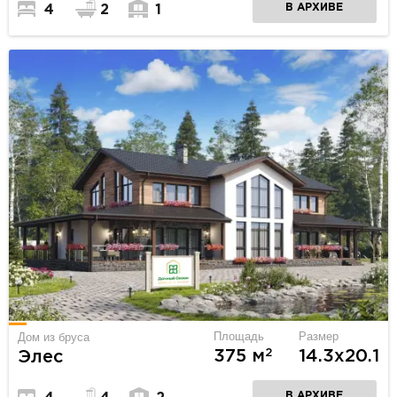
В АРХИВЕ
4
2
1
Площадь
Размер
Дом из бруса
2
375 м
14.3х20.1
Элес
В АРХИВЕ