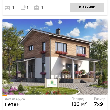
В АРХИВЕ
1
1
1
Площадь
Размер
Дом из бруса
2
126 м
7х9
Гетен