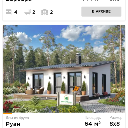
В АРХИВЕ
4
2
2
Площадь
Размер
Дом из бруса
2
64 м
8х8
Руан