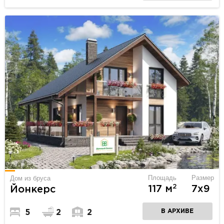
Площадь
Размер
Дом из бруса
2
117 м
7х9
Йонкерс
В АРХИВЕ
5
2
2