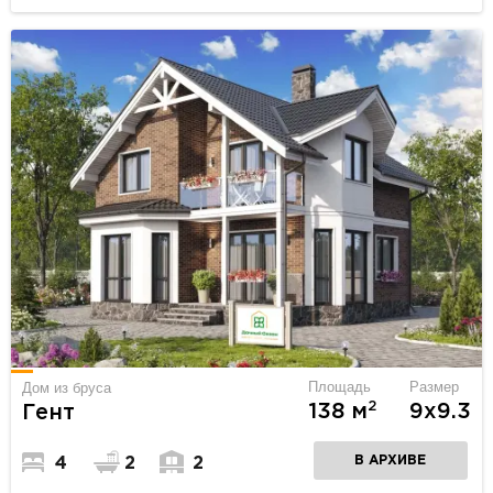
Площадь
Размер
Дом из бруса
2
138 м
9х9.3
Гент
В АРХИВЕ
4
2
2