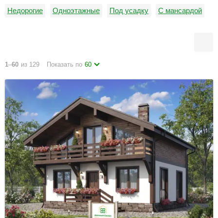
Недорогие
Одноэтажные
Под усадку
С мансардой
С панорамными окнами
С террасой
1
–
60
из 129
Показать по
60