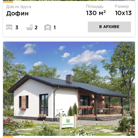
Площадь
Размер
Дом из бруса
2
130 м
10х13
Дофин
В АРХИВЕ
3
2
1