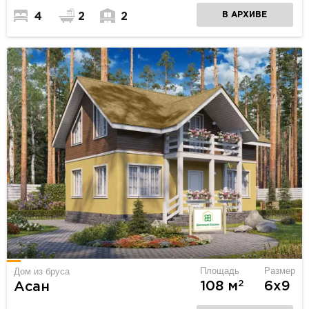
В АРХИВЕ
4
2
2
Площадь
Размер
Дом из бруса
2
108 м
6х9
Асан