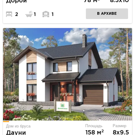
78 м
8.5х10
Дорби
В АРХИВЕ
2
1
1
Площадь
Размер
Дом из бруса
2
158 м
8х9.5
Дауни