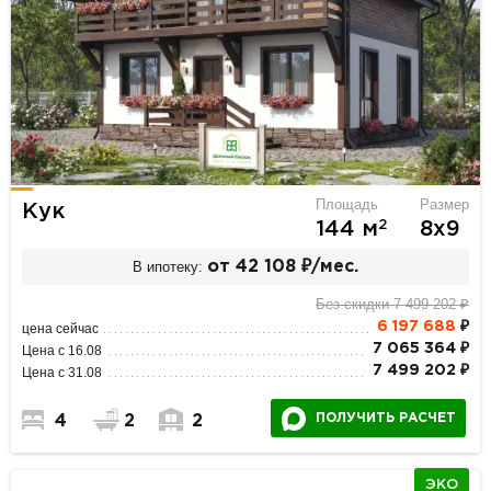
Площадь
Размер
Кук
2
144 м
8х9
В ипотеку:
от 42 108 ₽/мес.
Без скидки 7 499 202 ₽
6 197 688
₽
цена сейчас
7 065 364 ₽
Цена с 16.08
7 499 202 ₽
Цена с 31.08
ПОЛУЧИТЬ РАСЧЕТ
4
2
2
ЭКО