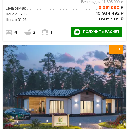
Без скидки 11 605 909 ₽
9 591 660
₽
цена сейчас
10 934 492 ₽
Цена с 16.08
11 605 909 ₽
Цена с 31.08
ПОЛУЧИТЬ РАСЧЕТ
4
2
1
ТОП