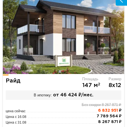
Площадь
Размер
Райд
2
147 м
8х12
В ипотеку:
от 46 424 ₽/мес.
Без скидки 8 267 871 ₽
6 832 951
₽
цена сейчас
7 789 564 ₽
Цена с 16.08
8 267 871 ₽
Цена с 31.08