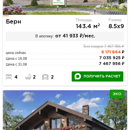
Площадь
Размер
Берн
2
143.4 м
8.5х9
В ипотеку:
от 41 933 ₽/мес.
Без скидки 7 467 956 ₽
6 171 864
₽
цена сейчас
7 035 925 ₽
Цена с 16.08
7 467 956 ₽
Цена с 31.08
ПОЛУЧИТЬ РАСЧЕТ
4
2
2
ЭКО