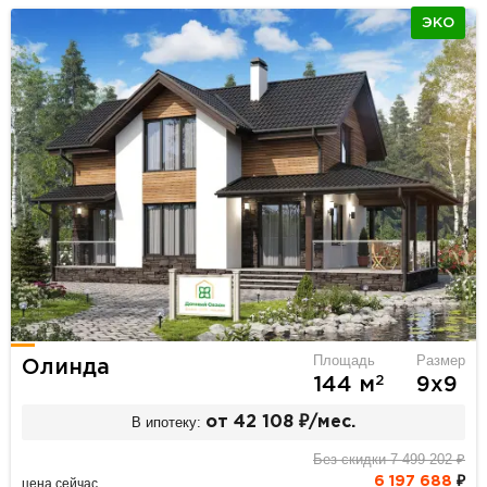
ЭКО
Площадь
Размер
Олинда
2
144 м
9х9
В ипотеку:
от 42 108 ₽/мес.
Без скидки 7 499 202 ₽
6 197 688
₽
цена сейчас