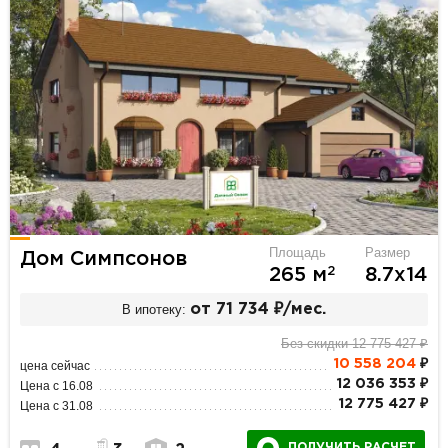
Площадь
Размер
Дом Симпсонов
2
265 м
8.7х14
В ипотеку:
от 71 734 ₽/мес.
Без скидки 12 775 427 ₽
10 558 204
₽
цена сейчас
12 036 353 ₽
Цена с 16.08
12 775 427 ₽
Цена с 31.08
ПОЛУЧИТЬ РАСЧЕТ