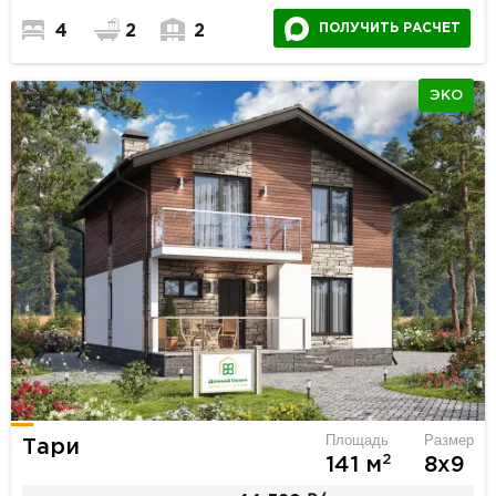
ПОЛУЧИТЬ РАСЧЕТ
4
2
2
ЭКО
Площадь
Размер
Тари
2
141 м
8х9