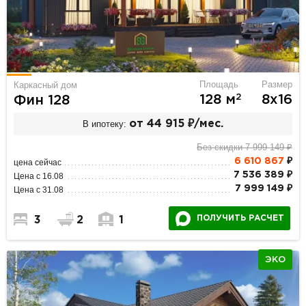
Площадь
Размер
Каркасный дом
2
128 м
8х16
Фин 128
В ипотеку:
от 44 915 ₽/мес.
Без скидки 7 999 149 ₽
6 610 867
₽
цена сейчас
7 536 389 ₽
Цена с 16.08
7 999 149 ₽
Цена с 31.08
ПОЛУЧИТЬ РАСЧЕТ
3
2
1
ЭКО