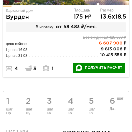
Площадь
Размер
Каркасный дом
2
175 м
13.6х18.5
Вурден
В ипотеку:
от 58 483 ₽/мес.
Без скидки 10 415 559 ₽
8 607 900
₽
цена сейчас
9 813 006 ₽
Цена с 16.08
10 415 559 ₽
Цена с 31.08
ПОЛУЧИТЬ РАСЧЕТ
4
3
1
шаг
1
2
3
4
5
6
Данные
шаг
шаг
шаг
шаг
шаг
Проект
Фундамент
Каркас и стены
Коммуникации
Крыша
ШАГ 1 ИЗ 6