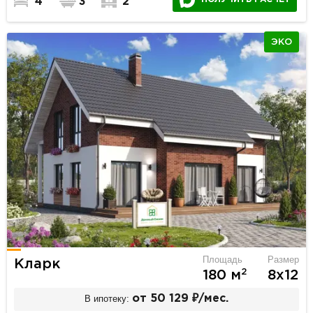
4
3
2
ЭКО
Площадь
Размер
Кларк
2
180 м
8х12
В ипотеку:
от 50 129 ₽/мес.