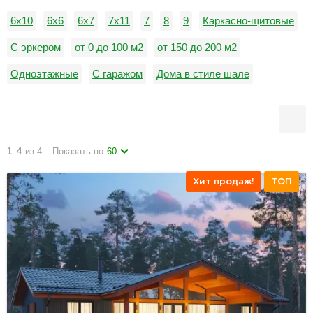
6x10
6x6
6x7
7x11
7
8
9
Каркасно-щитовые
С эркером
от 0 до 100 м2
от 150 до 200 м2
Одноэтажные
С гаражом
Дома в стиле шале
В стиле барнхаус
зимние
С плоской кровлей
С тремя спальнями
1
–
4
из 4
Показать по
60
Хит продаж!
ТОП