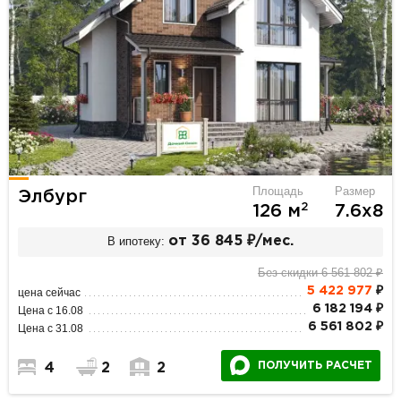
Площадь
Размер
Элбург
2
126 м
7.6х8
В ипотеку:
от 36 845 ₽/мес.
Без скидки 6 561 802 ₽
5 422 977
₽
цена сейчас
6 182 194 ₽
Цена с 16.08
6 561 802 ₽
Цена с 31.08
ПОЛУЧИТЬ РАСЧЕТ
4
2
2