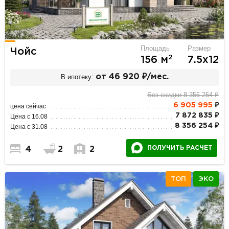
Площадь
Размер
Чойс
2
156 м
7.5х12
В ипотеку:
от 46 920 ₽/мес.
Без скидки 8 356 254 ₽
6 905 995
₽
цена сейчас
7 872 835 ₽
Цена с 16.08
8 356 254 ₽
Цена с 31.08
ПОЛУЧИТЬ РАСЧЕТ
4
2
2
ТОП
ЭКО