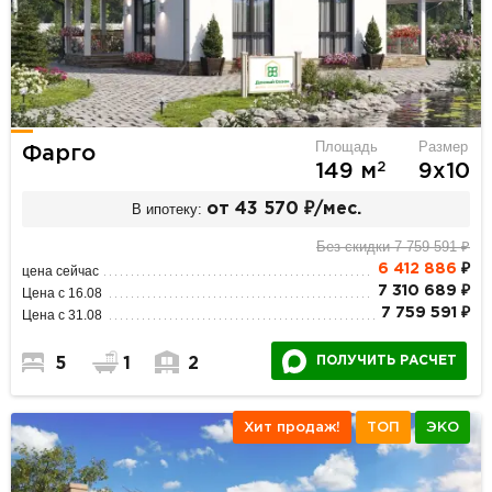
Площадь
Размер
Фарго
2
149 м
9х10
В ипотеку:
от 43 570 ₽/мес.
Без скидки 7 759 591 ₽
6 412 886
₽
цена сейчас
7 310 689 ₽
Цена с 16.08
7 759 591 ₽
Цена с 31.08
ПОЛУЧИТЬ РАСЧЕТ
5
1
2
Хит продаж!
ТОП
ЭКО