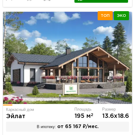
ТОП
ЭКО
Площадь
Размер
Каркасный дом
2
195 м
13.6х18.6
Эйлат
В ипотеку:
от 65 167 ₽/мес.