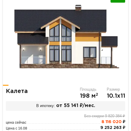
Площадь
Размер
Калета
2
198 м
10.1х11
В ипотеку:
от 55 141 ₽/мес.
Без скидки 9 820 384 ₽
8 116 020
₽
цена сейчас
9 252 263 ₽
Цена с 16.08