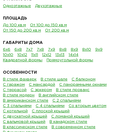
Одноэтажные
Двухэтажные
ПЛОЩАДЬ
До 100 кв.м
От 100 до 150 кв.м
От 150 до 200 кв.м
От 200 кв.м
ГАБАРИТЫ ДОМА
6х6
6х8
7х7
7х8
7х9
8х8
8х9
8х10
9х9
10х10
10х12
11х11
12х12
13х13
14х14
Квадратной формы
Прямоугольной формы
ОСОБЕННОСТИ
В стиле фахверк
В стиле шале
С балконом
С гаражом
С мансардой
С панорамными окнами
С террасой
С эркером
В стиле прованс
В стиле модерн
В английском стиле
В американском стиле
С 2 спальнями
С 3 спальнями
С 4 спальнями
Со вторым цветом
С котельной
С плоской крышей
С двускатной крышей
С ломаной крышей
С вальмовой крышей
В канадском стиле
В классическом стиле
В современном стиле