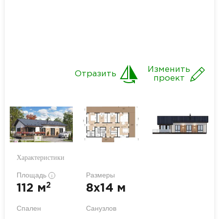
Изменить
Отразить
проект
Характеристики
Площадь
Размеры
i
2
112 м
8x14 м
Спален
Санузлов