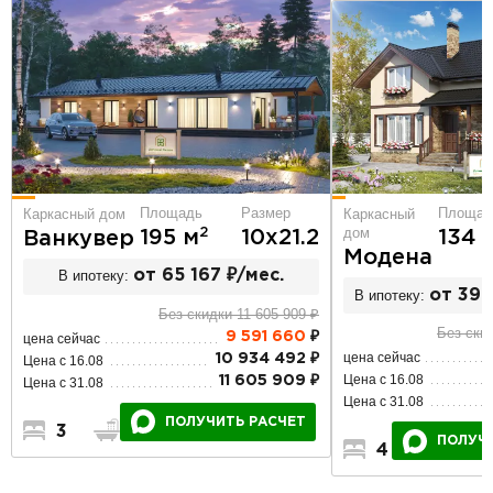
Площадь
Размер
Площад
Каркасный дом
Каркасный
дом
2
195 м
10х21.2
134 
Ванкувер
Модена
В ипотеку:
от 65 167 ₽/мес.
В ипотеку:
от 39 
Без скидки 11 605 909 ₽
Без скид
9 591 660
₽
цена сейчас
цена сейчас
10 934 492 ₽
Цена с 16.08
Цена с 16.08
11 605 909 ₽
Цена с 31.08
Цена с 31.08
ПОЛУЧИТЬ РАСЧЕТ
3
2
1
ПОЛУЧ
4
2