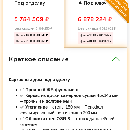
Под отделку
🌟 Под ключ 🌟
5 784 509
₽
6 878 224
₽
Без скидки
Без скидки
6 999 256
₽
8 322 651
₽
Цена с 16.08
6 594 340 ₽
Цена с 16.08
7 841 175 ₽
Цена с 31.08
6 999 256 ₽
Цена с 31.08
8 322 651 ₽
Краткое описание
Каркасный дом под отделку
✅
Прочный ЖБ фундамент
✅
Каркас из доски камерной сушки 45х145 мм
– прочный и долговечный
✅
Утепление
– стены 150 мм + Пенофол
фольгированный, пол и крыша 200 мм
✅
Обшивка стен OSB-3
– готов к дальнейшей
отделке