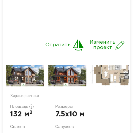
Изменить
Отразить
проект
Характеристики
Площадь
Размеры
i
2
132 м
7.5x10 м
Спален
Санузлов