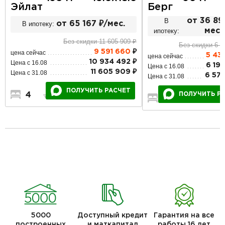
Берг
Эйлат
В
от 36 89
В ипотеку:
от 65 167 ₽/мес.
ипотеку:
мес.
Без скидки 11 605 909 ₽
Без скидки 6 5
9 591 660
₽
цена сейчас
5 43
цена сейчас
10 934 492 ₽
Цена с 16.08
6 19
Цена с 16.08
11 605 909 ₽
Цена с 31.08
6 570
Цена с 31.08
ПОЛУЧИТЬ РАСЧЕТ
ПОЛУЧИТЬ Р
4
2
1
3
1
5000
Доступный кредит
Гарантия на все
построенных
и маткапитал
работы 16 лет