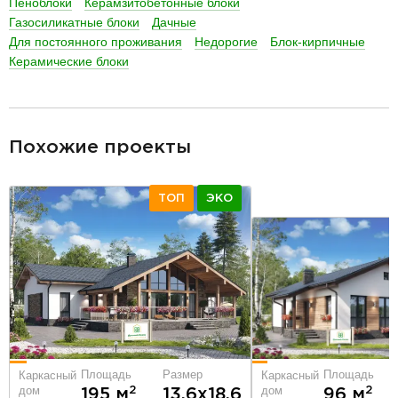
Пеноблоки
Керамзитобетонные блоки
Газосиликатные блоки
Дачные
Для постоянного проживания
Недорогие
Блок-кирпичные
Керамические блоки
разделитель
Похожие проекты
ТОП
ЭКО
Площадь
Площадь
Размер
Каркасный
Каркасный
дом
дом
2
2
96 м
195 м
13.6х18.6