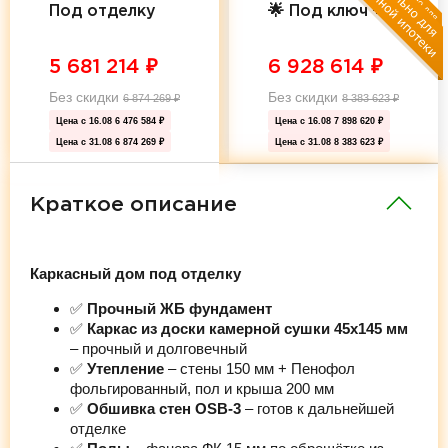
Под отделку
🌟 Под ключ 🌟
5 681 214
₽
6 928 614
₽
Без скидки
Без скидки
6 874 269
₽
8 383 623
₽
Цена с 16.08
6 476 584 ₽
Цена с 16.08
7 898 620 ₽
Цена с 31.08
6 874 269 ₽
Цена с 31.08
8 383 623 ₽
Краткое описание
Каркасный дом под отделку
✅
Прочный ЖБ фундамент
✅
Каркас из доски камерной сушки 45х145 мм
– прочный и долговечный
✅
Утепление
– стены 150 мм + Пенофол
фольгированный, пол и крыша 200 мм
✅
Обшивка стен OSB-3
– готов к дальнейшей
отделке