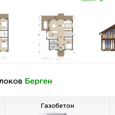
блоков
Берген
Газобетон