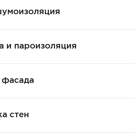
шумоизоляция
а и пароизоляция
 фасада
а стен