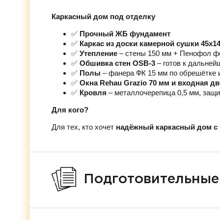
Каркасный дом под отделку
✅
Прочный ЖБ фундамент
✅
Каркас из доски камерной сушки 45х1
✅
Утепление
– стены 150 мм + Пенофол ф
✅
Обшивка стен OSB-3
– готов к дальней
✅
Полы
– фанера ФК 15 мм по обрешётке 
✅
Окна Rehau Grazio 70 мм и входная д
✅
Кровля
– металлочерепица 0,5 мм, защи
Для кого?
Для тех, кто хочет
надёжный каркасный дом с 
Подготовительные