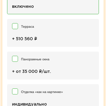
включено
Терраса
i
+ 510 560
Панорамные окна
i
+ от 35 000
/шт.
Отделка «как на картинке»
индивидуально