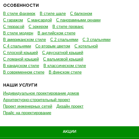
ОСОБЕННОСТИ
В стиле фахверк
В стиле шале
С балконом
С гаражом
С мансардой
С панорамными окнами
С террасой
С эркером
В стиле прованс
В стиле модерн
В английском стиле
В американском стиле
С 2 спальнями
С 3 спальнями
С 4 спальнями
Со вторым цветом
С котельной
С плоской крышей
С двускатной крышей
С ломаной крышей
С вальмовой крышей
В канадском стиле
В классическом стиле
В современном стиле
В финском стиле
НАШИ УСЛУГИ
Индивидуальное проектирование домов
Архитектурно-строительный проект
Проект инженерных сетей
Дизайн проект
Прайс на проектирование
АКЦИИ