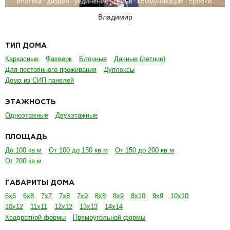
Владимир
ТИП ДОМА
Каркасные
Фахверк
Блочные
Дачные (летние)
Для постоянного проживания
Дуплексы
Дома из СИП панелей
ЭТАЖНОСТЬ
Одноэтажные
Двухэтажные
ПЛОЩАДЬ
До 100 кв.м
От 100 до 150 кв.м
От 150 до 200 кв.м
От 200 кв.м
ГАБАРИТЫ ДОМА
6х6
6х8
7х7
7х8
7х9
8х8
8х9
8х10
9х9
10х10
10х12
11х11
12х12
13х13
14х14
Квадратной формы
Прямоугольной формы