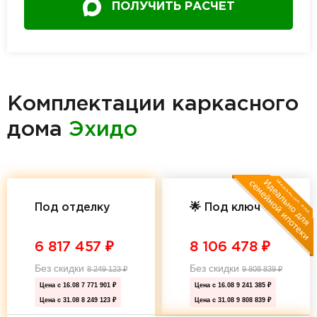
ПОЛУЧИТЬ РАСЧЕТ
Комплектации каркасного
дома
Эхидо
Под отделку
🌟 Под ключ 🌟
6 817 457
₽
8 106 478
₽
Без скидки
Без скидки
8 249 123
₽
9 808 839
₽
Цена с 16.08
7 771 901 ₽
Цена с 16.08
9 241 385 ₽
Цена с 31.08
8 249 123 ₽
Цена с 31.08
9 808 839 ₽