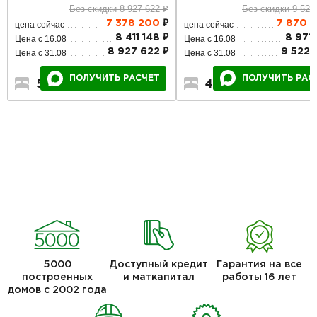
Без скидки 9 522
Без скидки 8 927 622 ₽
7 870 
7 378 200
₽
цена сейчас
цена сейчас
8 971 
8 411 148 ₽
Цена с 16.08
Цена с 16.08
9 522 
8 927 622 ₽
Цена с 31.08
Цена с 31.08
ПОЛУЧИТЬ РАС
ПОЛУЧИТЬ РАСЧЕТ
4
3
2
5
2
1
5000
Доступный кредит
Гарантия на все
построенных
и маткапитал
работы 16 лет
домов с 2002 года