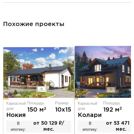
разделитель
Похожие проекты
Площадь
Р
Площадь
Размер
Каркасный
Каркасный
дом
дом
2
2
192 м
8
150 м
10х15
Колари
Нокия
В
от 53 471 ₽
В
от 50 129 ₽/
ипотеку:
мес.
ипотеку:
мес.