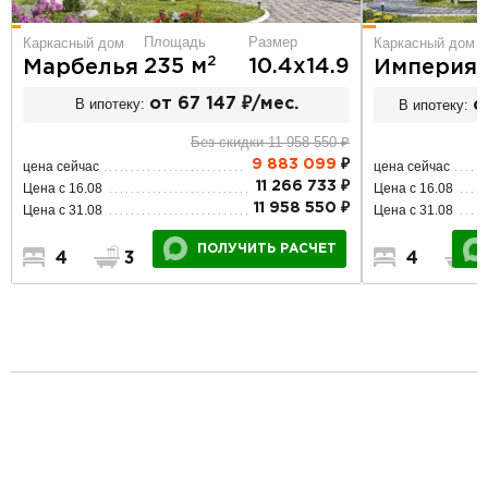
Площадь
Размер
Каркасный дом
Каркасный дом
2
235 м
10.4х14.9
Марбелья
Империя
В ипотеку:
от 67 147 ₽/мес.
В ипотеку:
о
Без скидки 11 958 550 ₽
9 883 099
₽
цена сейчас
цена сейчас
11 266 733 ₽
Цена с 16.08
Цена с 16.08
11 958 550 ₽
Цена с 31.08
Цена с 31.08
ПОЛУЧИТЬ РАСЧЕТ
4
3
2
4
3