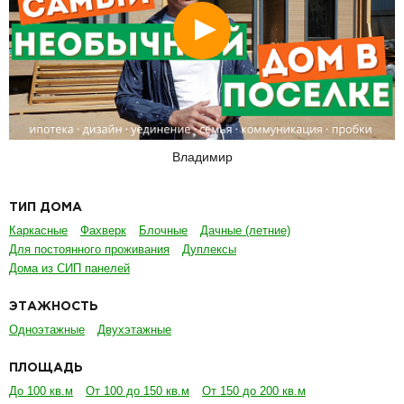
Смотреть
Владимир
ТИП ДОМА
Каркасные
Фахверк
Блочные
Дачные (летние)
Для постоянного проживания
Дуплексы
Дома из СИП панелей
ЭТАЖНОСТЬ
Одноэтажные
Двухэтажные
ПЛОЩАДЬ
До 100 кв.м
От 100 до 150 кв.м
От 150 до 200 кв.м