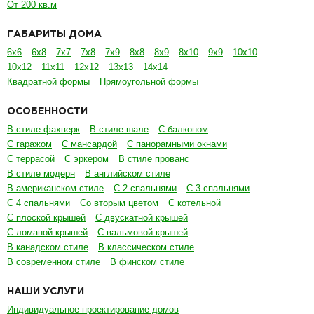
От 200 кв.м
ГАБАРИТЫ ДОМА
6х6
6х8
7х7
7х8
7х9
8х8
8х9
8х10
9х9
10х10
10х12
11х11
12х12
13х13
14х14
Квадратной формы
Прямоугольной формы
ОСОБЕННОСТИ
В стиле фахверк
В стиле шале
С балконом
С гаражом
С мансардой
С панорамными окнами
С террасой
С эркером
В стиле прованс
В стиле модерн
В английском стиле
В американском стиле
С 2 спальнями
С 3 спальнями
С 4 спальнями
Со вторым цветом
С котельной
С плоской крышей
С двускатной крышей
С ломаной крышей
С вальмовой крышей
В канадском стиле
В классическом стиле
В современном стиле
В финском стиле
НАШИ УСЛУГИ
Индивидуальное проектирование домов