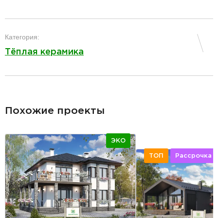
разделитель
Категория:
Тёплая керамика
разделитель
Похожие проекты
ЭКО
ТОП
Рассрочка 2