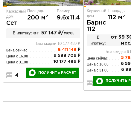
Площадь
Площадь
Размер
Каркасный
Каркасный
дом
дом
2
112 м
2
200 м
9.6х11.4
Барнс
Сет
112
В ипотеку:
от 57 147 ₽/мес.
В
от 39 301
ипотеку:
мес.
Без скидки 10 177 489 ₽
8 411 148
₽
цена сейчас
Без скидки 6 9
9 588 709 ₽
Цена с 16.08
5 784
цена сейчас
10 177 489 ₽
Цена с 31.08
6 594
Цена с 16.08
6 999
Цена с 31.08
ПОЛУЧИТЬ РАСЧЕТ
4
3
2
ПОЛУЧИТЬ РА
3
2