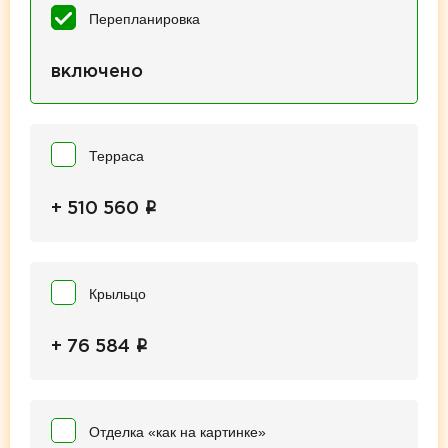
Перепланировка
включено
Терраса
i
+ 510 560
Крыльцо
i
+ 76 584
Отделка «как на картинке»