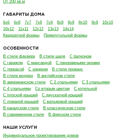
От 200 кв.м
ГАБАРИТЫ ДОМА
6х6
6х8
7х7
7х8
7х9
8х8
8х9
8х10
9х9
10х10
10х12
11х11
12х12
13х13
14х14
Квадратной формы
Прямоугольной формы
ОСОБЕННОСТИ
В стиле фахверк
В стиле шале
С балконом
С гаражом
С мансардой
С панорамными окнами
С террасой
С эркером
В стиле прованс
В стиле модерн
В английском стиле
В американском стиле
С 2 спальнями
С 3 спальнями
С 4 спальнями
Со вторым цветом
С котельной
С плоской крышей
С двускатной крышей
С ломаной крышей
С вальмовой крышей
В канадском стиле
В классическом стиле
В современном стиле
В финском стиле
НАШИ УСЛУГИ
Индивидуальное проектирование домов