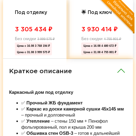
Под отделку
🌟 Под ключ 🌟
3 305 434
₽
3 930 414
₽
Без скидки
Без скидки
3 999 575
₽
4 755 801
₽
Цена с 16.08
3 768 194 ₽
Цена с 16.08
4 480 672 ₽
Цена с 31.08
3 999 575 ₽
Цена с 31.08
4 755 801 ₽
Краткое описание
Каркасный дом под отделку
✅
Прочный ЖБ фундамент
✅
Каркас из доски камерной сушки 45х145 мм
– прочный и долговечный
✅
Утепление
– стены 150 мм + Пенофол
фольгированный, пол и крыша 200 мм
✅
Обшивка стен OSB-3
– готов к дальнейшей