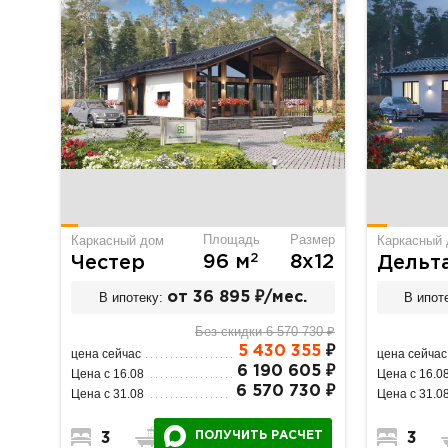
Площадь
Размер
Каркасный дом
Каркасный
2
96 м
8х12
Честер
Дельт
В ипотеку:
от 36 895 ₽/мес.
В ипот
Без скидки 6 570 730 ₽
5 430 355
₽
цена сейчас
цена сейчас
6 190 605 ₽
Цена с 16.08
Цена с 16.0
6 570 730 ₽
Цена с 31.08
Цена с 31.0
ПОЛУЧИТЬ РАСЧЕТ
3
1
1
3