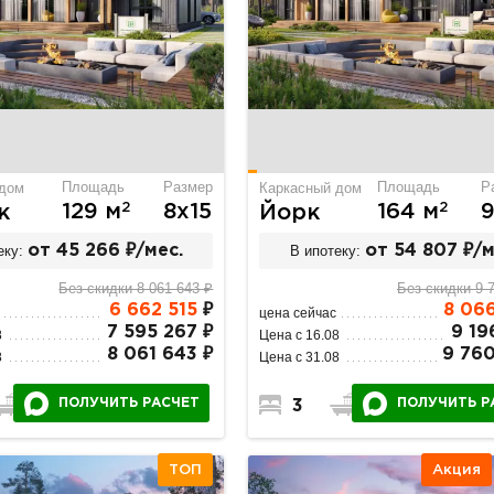
Площадь
Размер
Площадь
Р
 дом
Каркасный дом
2
2
129 м
8х15
164 м
9
к
Йорк
еку:
от 45 266 ₽/мес.
В ипотеку:
от 54 807 ₽/м
Без скидки 8 061 643 ₽
Без скидки 9 
6 662 515
₽
8 06
цена сейчас
7 595 267 ₽
9 19
8
Цена с 16.08
8 061 643 ₽
9 760
8
Цена с 31.08
ПОЛУЧИТЬ РАСЧЕТ
ПОЛУЧИТЬ Р
2
1
3
2
1
ТОП
Акция