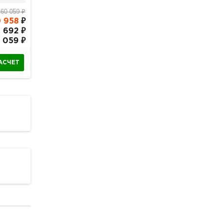
160 059 ₽
 958
₽
 692 ₽
 059 ₽
АСЧЕТ