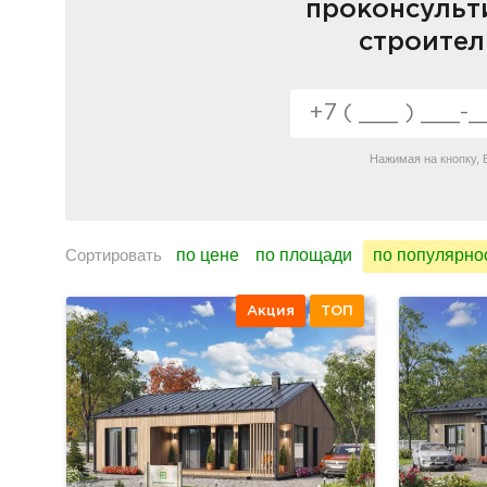
проконсульт
строител
Нажимая на кнопку,
Сортировать
по цене
по площади
по популярно
Акция
ТОП