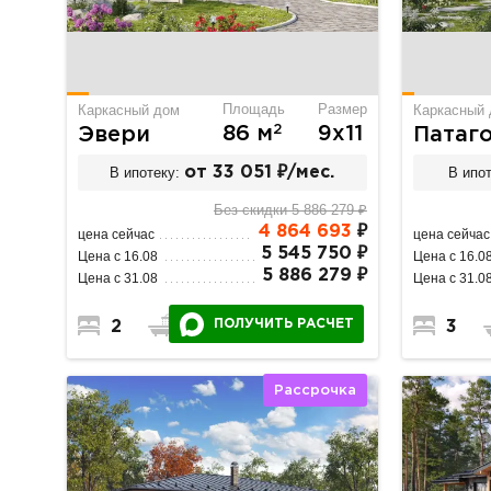
Площадь
Размер
Каркасный дом
Каркасный
2
86 м
9х11
Эвери
Патаг
В ипотеку:
от 33 051 ₽/мес.
В ипот
Без скидки 5 886 279 ₽
4 864 693
₽
цена сейчас
цена сейчас
5 545 750 ₽
Цена с 16.08
Цена с 16.0
5 886 279 ₽
Цена с 31.08
Цена с 31.0
ПОЛУЧИТЬ РАСЧЕТ
2
1
1
3
Рассрочка