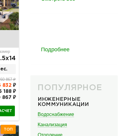
Жизнь компании
Подробнее
азмер
.5х14
ес.
760 867 ₽
6 832
₽
ПОПУЛЯРНОЕ
6 188 ₽
 867 ₽
ИНЖЕНЕРНЫЕ
КОММУНИКАЦИИ
АСЧЕТ
Водоснабжение
Канализация
ТОП
Отопление