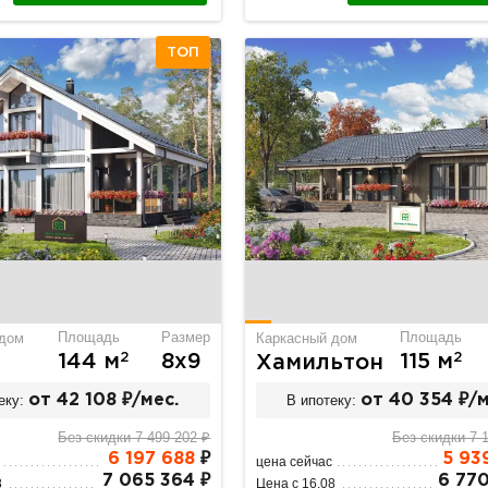
ТОП
Площадь
Размер
Площадь
 дом
Каркасный дом
2
2
144 м
8х9
115 м
Хамильтон
еку:
от 42 108 ₽/мес.
В ипотеку:
от 40 354 ₽/м
Без скидки 7 499 202 ₽
Без скидки 7 
6 197 688
₽
5 93
цена сейчас
7 065 364 ₽
6 770
8
Цена с 16.08