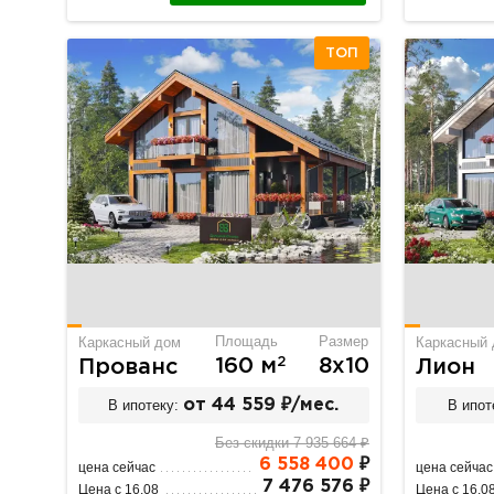
ТОП
Площадь
Размер
Каркасный дом
Каркасный
2
160 м
8х10
Прованс
Лион
В ипотеку:
от 44 559 ₽/мес.
В ипот
Без скидки 7 935 664 ₽
6 558 400
₽
цена сейчас
цена сейчас
7 476 576 ₽
Цена с 16.08
Цена с 16.0