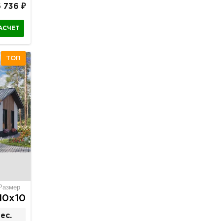
6 736 ₽
АСЧЕТ
ТОП
Размер
10х10
ес.