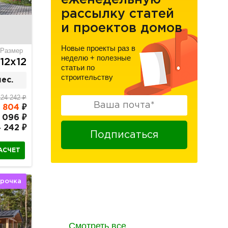
еженедельную
рассылку статей
и проектов домов
Новые проекты раз в
Размер
неделю
+
полезные
12х12
статьи по
строительству
ес.
124 242 ₽
7 804
₽
 096 ₽
4 242 ₽
Подписаться
АСЧЕТ
срочка
Отзывы заказчиков
о работе с нами
Смотреть все