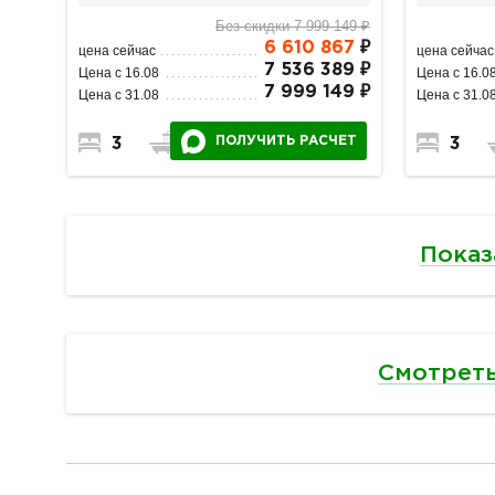
Без скидки 7 999 149 ₽
6 610 867
₽
цена сейчас
цена сейчас
7 536 389 ₽
Цена с 16.08
Цена с 16.0
7 999 149 ₽
Цена с 31.08
Цена с 31.0
ПОЛУЧИТЬ РАСЧЕТ
3
2
1
3
Показ
Смотреть
разделитель