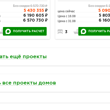
Без скидки 6 570 730 ₽
Без скидки 6 
5 430 355
₽
5 090
цена сейчас
6 190 605 ₽
5 803
8
Цена с 16.08
6 570 730 ₽
6 160
8
Цена с 31.08
ПОЛУЧИТЬ РАСЧЕТ
ПОЛУЧИТЬ Р
1
1
3
1
1
ать ещё проекты
 все проекты домов