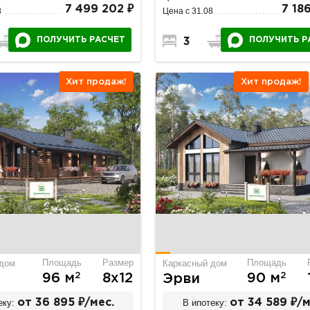
7 499 202 ₽
7 18
8
Цена с 31.08
ПОЛУЧИТЬ РАСЧЕТ
ПОЛУЧИТЬ Р
3
2
3
2
1
Хит продаж!
Хит продаж!
Площадь
Размер
Площадь
 дом
Каркасный дом
2
2
96 м
8х12
90 м
Эрви
еку:
от 36 895 ₽/мес.
В ипотеку:
от 34 589 ₽/м