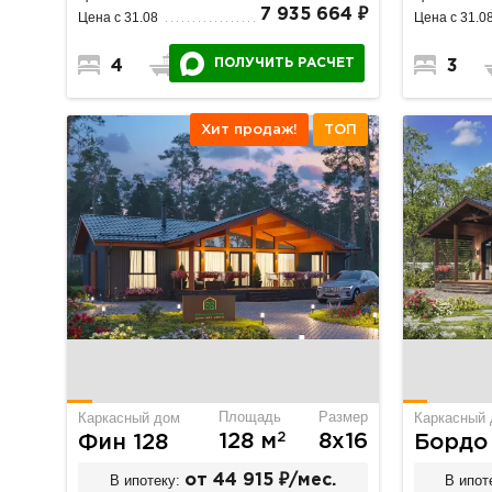
7 935 664 ₽
Цена с 31.08
Цена с 31.0
ПОЛУЧИТЬ РАСЧЕТ
4
3
2
3
Хит продаж!
ТОП
Площадь
Размер
Каркасный дом
Каркасный
2
128 м
8х16
Фин 128
Бордо
В ипотеку:
от 44 915 ₽/мес.
В ипот