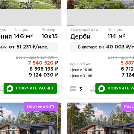
Площадь
Размер
Площадь
 дом
Каркасный дом
2
2
146 м
10х15
114 м
ония
Дерби
еку:
от 51 231 ₽/мес.
В ипотеку:
от 40 003 ₽/м
Без скидки 9 124 030 ₽
Без скидки 7 
7 540 520
₽
5 88
цена сейчас
8 596 193 ₽
6 712
8
Цена с 16.08
9 124 030 ₽
7 12
8
Цена с 31.08
ПОЛУЧИТЬ РАСЧЕТ
ПОЛУЧИТЬ Р
3
1
3
2
1
Ипотека 6,1%
Рас