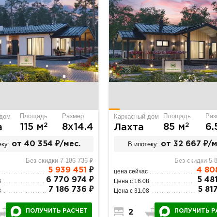
Площадь
Размер
Площадь
Раз
 дом
Каркасный дом
2
2
115 м
8х14.4
85 м
6.
а
Лахта
еку:
от 40 354 ₽/мес.
В ипотеку:
от 32 667 ₽/м
Без скидки 7 186 736 ₽
Без скидки 5 
5 939 451
₽
4 80
цена сейчас
6 770 974 ₽
5 48
8
Цена с 16.08
7 186 736 ₽
5 81
8
Цена с 31.08
ПОЛУЧИТЬ РАСЧЕТ
ПОЛУЧИТЬ Р
2
1
2
1
1