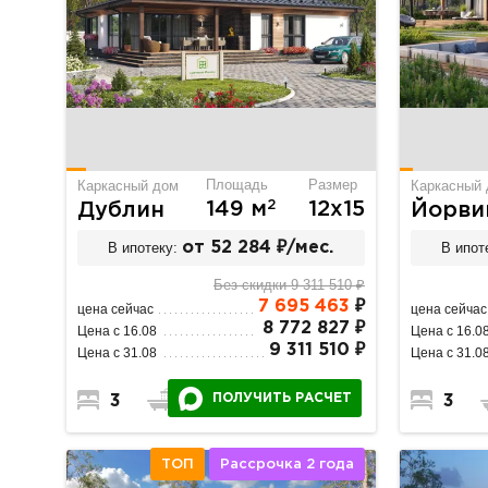
Площадь
Размер
Каркасный дом
Каркасный
2
149 м
12х15
Дублин
Йорви
В ипотеку:
от 52 284 ₽/мес.
В ипот
Без скидки 9 311 510 ₽
7 695 463
₽
цена сейчас
цена сейчас
8 772 827 ₽
Цена с 16.08
Цена с 16.0
9 311 510 ₽
Цена с 31.08
Цена с 31.0
ПОЛУЧИТЬ РАСЧЕТ
3
2
1
3
ТОП
Рассрочка 2 года