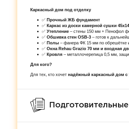
Каркасный дом под отделку
✅
Прочный ЖБ фундамент
✅
Каркас из доски камерной сушки 45х1
✅
Утепление
– стены 150 мм + Пенофол ф
✅
Обшивка стен OSB-3
– готов к дальней
✅
Полы
– фанера ФК 15 мм по обрешётке 
✅
Окна Rehau Grazio 70 мм и входная д
✅
Кровля
– металлочерепица 0,5 мм, защи
Для кого?
Для тех, кто хочет
надёжный каркасный дом с 
Подготовительные