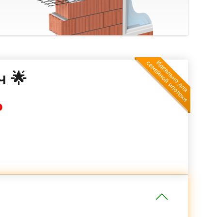
ч 🌟
₽