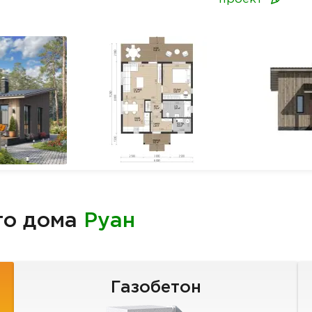
го дома
Руан
Газобетон