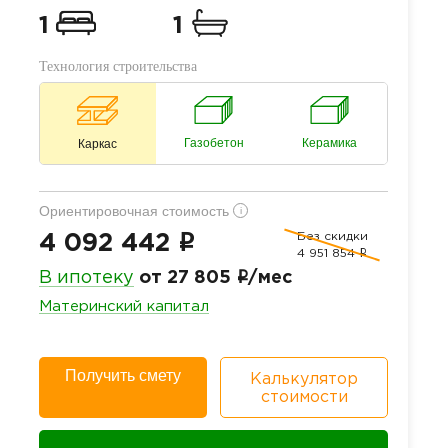
1
1
Технология строительства
Газобетон
Керамика
Каркас
Ориентировочная стоимость
i
Без скидки
i
4 092 442
4 951 854
i
i
В ипотеку
от 27 805
/мес
Материнский капитал
Получить смету
Калькулятор
стоимости