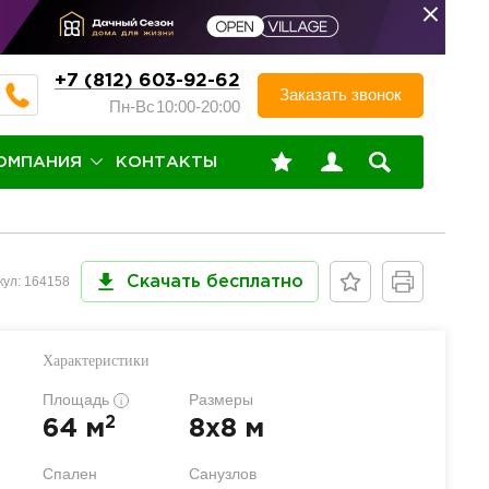
+7 (812) 603-92-62
Заказать звонок
Пн-Вс
10:00-20:00
ОМПАНИЯ
КОНТАКТЫ
кул: 164158
Скачать бесплатно
Характеристики
Площадь
Размеры
i
2
64 м
8x8 м
Спален
Санузлов