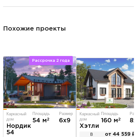
разделитель
Похожие проекты
Рассрочка 2 года
Площадь
Раз
Площадь
Размер
Каркасный
Каркасный
дом
дом
2
2
160 м
8х
54 м
6х9
Хэтли
Нордик
54
В
от 44 559 ₽