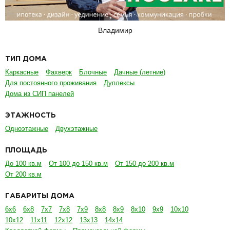
Владимир
ТИП ДОМА
Каркасные
Фахверк
Блочные
Дачные (летние)
Для постоянного проживания
Дуплексы
Дома из СИП панелей
ЭТАЖНОСТЬ
Одноэтажные
Двухэтажные
ПЛОЩАДЬ
До 100 кв.м
От 100 до 150 кв.м
От 150 до 200 кв.м
От 200 кв.м
ГАБАРИТЫ ДОМА
6х6
6х8
7х7
7х8
7х9
8х8
8х9
8х10
9х9
10х10
10х12
11х11
12х12
13х13
14х14