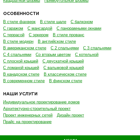
Квадратной формы
Прямоугольной формы
ОСОБЕННОСТИ
В стиле фахверк
В стиле шале
С балконом
С гаражом
С мансардой
С панорамными окнами
С террасой
С эркером
В стиле прованс
В стиле модерн
В английском стиле
В американском стиле
С 2 спальнями
С 3 спальнями
С 4 спальнями
Со вторым цветом
С котельной
С плоской крышей
С двускатной крышей
С ломаной крышей
С вальмовой крышей
В канадском стиле
В классическом стиле
В современном стиле
В финском стиле
НАШИ УСЛУГИ
Индивидуальное проектирование домов
Архитектурно-строительный проект
Проект инженерных сетей
Дизайн проект
Прайс на проектирование