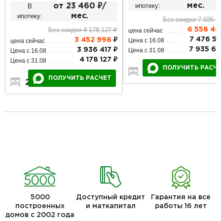
ипотеку:
мес.
В
от 23 460 ₽/
ипотеку:
мес.
Без скидки 7 935 6
Без скидки 4 178 127 ₽
6 558 4
цена сейчас
7 476 57
Цена с 16.08
3 452 998
₽
цена сейчас
7 935 66
Цена с 31.08
3 936 417 ₽
Цена с 16.08
4 178 127 ₽
Цена с 31.08
ПОЛУЧИТЬ РАСЧ
4
3
2
ПОЛУЧИТЬ РАСЧЕТ
2
1
1
5000
Доступный кредит
Гарантия на все
построенных
и маткапитал
работы 16 лет
домов с 2002 года