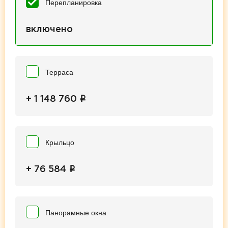
Перепланировка
включено
Терраса
i
+ 1 148 760
Крыльцо
i
+ 76 584
Панорамные окна