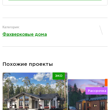
разделитель
Категория:
Фахверковые дома
разделитель
Похожие проекты
ЭКО
А
Рассрочка 2