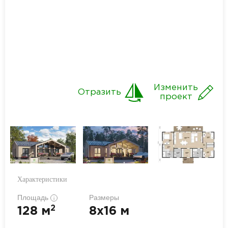
Изменить
Отразить
проект
Характеристики
Площадь
Размеры
i
2
128 м
8x16 м