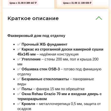
Цена с 31.08
8 389 447 ₽
Цена с 31.08
11 108 650 ₽
Краткое описание
Фахверковый дом под отделку
✅
Прочный ЖБ фундамент
✅
Каркас из строганной доски камерной сушки
45х145 мм
– надёжная конструкция
✅
Утепление
– стены 200 мм, пол и крыша 200
мм
✅
Обшивка стен OSB-3
– готово под финишную
отделку
✅
Безрамные стеклопакеты
– панорамные
виды
✅
Полы
– фанера 15 мм по обрешётке
✅
Окна Rehau Grazio 70 мм и входная дверь с
терморазрывом
✅
Кровля
– металлочерепица 0,5 мм, защита от
осадков