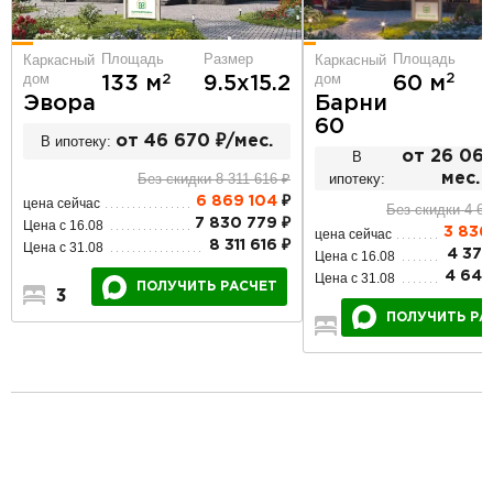
Площадь
Площадь
Размер
Каркасный
Каркасный
дом
дом
2
2
60 м
133 м
9.5х15.2
Барни
Эвора
60
В ипотеку:
от 46 670 ₽/мес.
В
от 26 067
ипотеку:
мес.
Без скидки 8 311 616 ₽
6 869 104
₽
цена сейчас
Без скидки 4 64
7 830 779 ₽
Цена с 16.08
3 836
цена сейчас
8 311 616 ₽
Цена с 31.08
4 373
Цена с 16.08
4 642
Цена с 31.08
ПОЛУЧИТЬ РАСЧЕТ
3
1
1
ПОЛУЧИТЬ РА
2
1
1