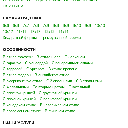
До 100 кв.м
От 100 до 150 кв.м
От 150 до 200 кв.м
От 200 кв.м
ГАБАРИТЫ ДОМА
6х6
6х8
7х7
7х8
7х9
8х8
8х9
8х10
9х9
10х10
10х12
11х11
12х12
13х13
14х14
Квадратной формы
Прямоугольной формы
ОСОБЕННОСТИ
В стиле фахверк
В стиле шале
С балконом
С гаражом
С мансардой
С панорамными окнами
С террасой
С эркером
В стиле прованс
В стиле модерн
В английском стиле
В американском стиле
С 2 спальнями
С 3 спальнями
С 4 спальнями
Со вторым цветом
С котельной
С плоской крышей
С двускатной крышей
С ломаной крышей
С вальмовой крышей
В канадском стиле
В классическом стиле
В современном стиле
В финском стиле
НАШИ УСЛУГИ