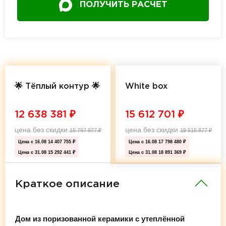
ПОЛУЧИТЬ РАСЧЕТ
🌟 Тёплый контур 🌟
White box
12 638 381
₽
15 612 701
₽
цена без скидки
цена без скидки
15 797 977
₽
19 515 877
₽
Цена с 16.08
14 407 755 ₽
Цена с 16.08
17 798 480 ₽
Цена с 31.08
15 292 441 ₽
Цена с 31.08
18 891 369 ₽
Краткое описание
Дом из поризованной керамики с утеплённой