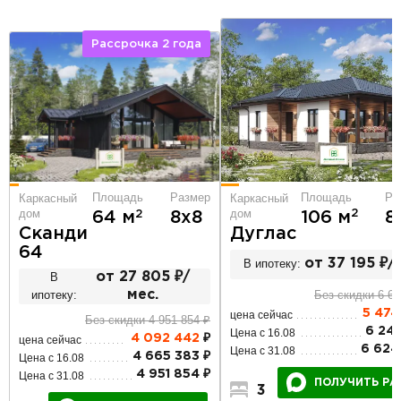
Рассрочка 2 года
Площадь
Ра
Площадь
Размер
Каркасный
Каркасный
дом
дом
2
106 м
8
2
64 м
8х8
Дуглас
Сканди
64
В ипотеку:
от 37 195 ₽/
В
от 27 805 ₽/
Без скидки 6 62
ипотеку:
мес.
5 474
цена сейчас
Без скидки 4 951 854 ₽
6 241
Цена с 16.08
4 092 442
₽
цена сейчас
6 624
Цена с 31.08
4 665 383 ₽
Цена с 16.08
4 951 854 ₽
Цена с 31.08
ПОЛУЧИТЬ РА
3
1
1