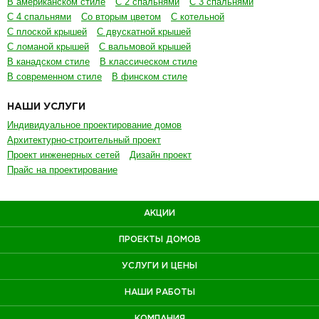
В американском стиле
С 2 спальнями
С 3 спальнями
С 4 спальнями
Со вторым цветом
С котельной
С плоской крышей
С двускатной крышей
С ломаной крышей
С вальмовой крышей
В канадском стиле
В классическом стиле
В современном стиле
В финском стиле
НАШИ УСЛУГИ
Индивидуальное проектирование домов
Архитектурно-строительный проект
Проект инженерных сетей
Дизайн проект
Прайс на проектирование
АКЦИИ
ПРОЕКТЫ ДОМОВ
УСЛУГИ И ЦЕНЫ
НАШИ РАБОТЫ
КОМПАНИЯ