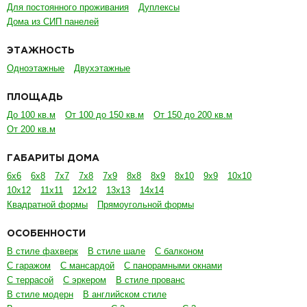
Для постоянного проживания
Дуплексы
Дома из СИП панелей
ЭТАЖНОСТЬ
Одноэтажные
Двухэтажные
ПЛОЩАДЬ
До 100 кв.м
От 100 до 150 кв.м
От 150 до 200 кв.м
От 200 кв.м
ГАБАРИТЫ ДОМА
6х6
6х8
7х7
7х8
7х9
8х8
8х9
8х10
9х9
10х10
10х12
11х11
12х12
13х13
14х14
Квадратной формы
Прямоугольной формы
ОСОБЕННОСТИ
В стиле фахверк
В стиле шале
С балконом
С гаражом
С мансардой
С панорамными окнами
С террасой
С эркером
В стиле прованс
В стиле модерн
В английском стиле