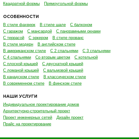
Квадратной формы
Прямоугольной формы
ОСОБЕННОСТИ
В стиле фахверк
В стиле шале
С балконом
С гаражом
С мансардой
С панорамными окнами
С террасой
С эркером
В стиле прованс
В стиле модерн
В английском стиле
В американском стиле
С 2 спальнями
С 3 спальнями
С 4 спальнями
Со вторым цветом
С котельной
С плоской крышей
С двускатной крышей
С ломаной крышей
С вальмовой крышей
В канадском стиле
В классическом стиле
В современном стиле
В финском стиле
НАШИ УСЛУГИ
Индивидуальное проектирование домов
Архитектурно-строительный проект
Проект инженерных сетей
Дизайн проект
Прайс на проектирование