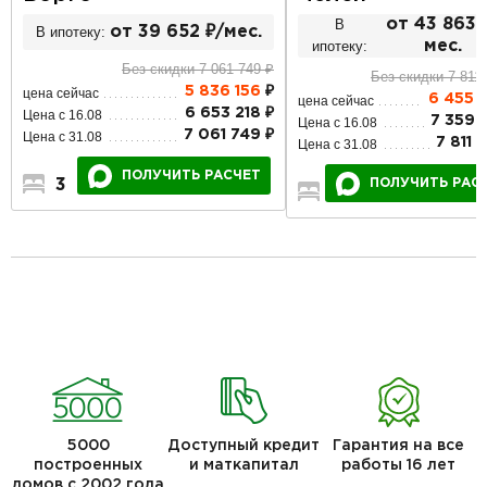
В
от 43 863 
В ипотеку:
от 39 652 ₽/мес.
ипотеку:
мес.
Без скидки 7 061 749 ₽
Без скидки 7 811
5 836 156
₽
цена сейчас
6 455 
цена сейчас
6 653 218 ₽
Цена с 16.08
7 359 
Цена с 16.08
7 061 749 ₽
Цена с 31.08
7 811 
Цена с 31.08
ПОЛУЧИТЬ РАСЧЕТ
3
1
1
ПОЛУЧИТЬ РАС
3
2
1
5000
Доступный кредит
Гарантия на все
построенных
и маткапитал
работы 16 лет
домов с 2002 года