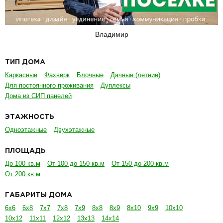
Владимир
ТИП ДОМА
Каркасные
Фахверк
Блочные
Дачные (летние)
Для постоянного проживания
Дуплексы
Дома из СИП панелей
ЭТАЖНОСТЬ
Одноэтажные
Двухэтажные
ПЛОЩАДЬ
До 100 кв.м
От 100 до 150 кв.м
От 150 до 200 кв.м
От 200 кв.м
ГАБАРИТЫ ДОМА
6х6
6х8
7х7
7х8
7х9
8х8
8х9
8х10
9х9
10х10
10х12
11х11
12х12
13х13
14х14