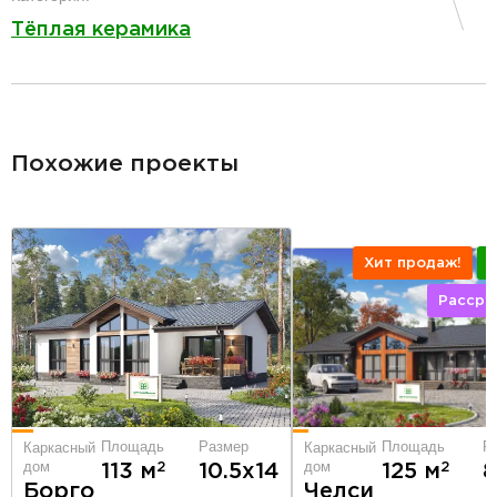
Тёплая керамика
разделитель
Похожие проекты
Хит продаж!
Рассро
Площадь
Размер
Площадь
Р
Каркасный
Каркасный
дом
дом
2
2
113 м
10.5х14
125 м
8
Борго
Челси