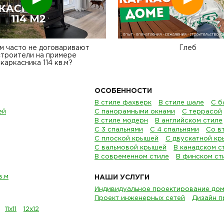
м часто не договаривают
Глеб
строители на примере
каркасника 114 кв.м?
ОСОБЕННОСТИ
В стиле фахверк
В стиле шале
С б
ей
С панорамными окнами
С террасой
В стиле модерн
В английском стиле
С 3 спальнями
С 4 спальнями
Со в
С плоской крышей
С двускатной к
С вальмовой крышей
В канадском с
В современном стиле
В финском ст
в.м
НАШИ УСЛУГИ
Индивидуальное проектирование до
Проект инженерных сетей
Дизайн п
11х11
12х12