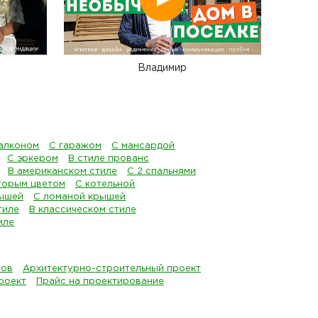
Владимир
алконом
С гаражом
С мансардой
С эркером
В стиле прованс
В американском стиле
С 2 спальнями
торым цветом
С котельной
рышей
С ломаной крышей
тиле
В классическом стиле
иле
мов
Архитектурно-строительный проект
роект
Прайс на проектирование