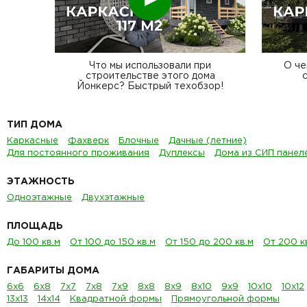
Что мы использовали при
О че
строительстве этого дома
Йонкерс? Быстрый техобзор!
ТИП ДОМА
Каркасные
Фахверк
Блочные
Дачные (летние)
Для постоянного проживания
Дуплексы
Дома из СИП панел
ЭТАЖНОСТЬ
Одноэтажные
Двухэтажные
ПЛОЩАДЬ
До 100 кв.м
От 100 до 150 кв.м
От 150 до 200 кв.м
От 200 к
ГАБАРИТЫ ДОМА
6х6
6х8
7х7
7х8
7х9
8х8
8х9
8х10
9х9
10х10
10х12
13х13
14х14
Квадратной формы
Прямоугольной формы