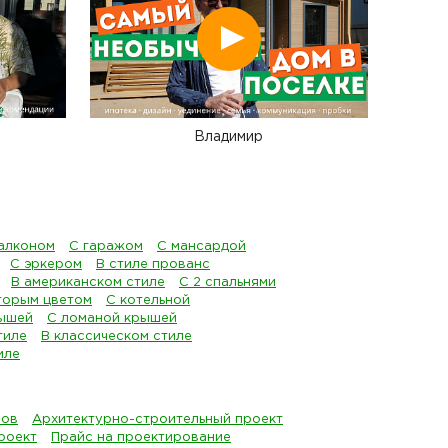
Смотреть
Владимир
алконом
С гаражом
С мансардой
С эркером
В стиле прованс
В американском стиле
С 2 спальнями
торым цветом
С котельной
рышей
С ломаной крышей
тиле
В классическом стиле
иле
мов
Архитектурно-строительный проект
роект
Прайс на проектирование