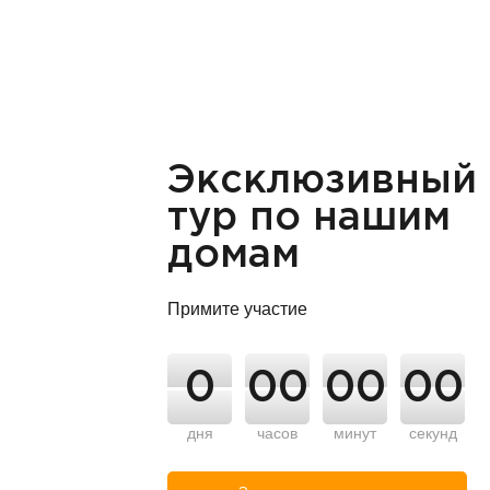
Эксклюзивный
тур по нашим
домам
Примите участие
0
00
00
00
дня
часов
минут
секунд