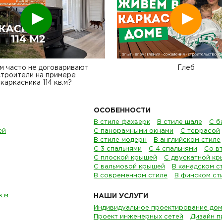
Смотреть
Смотреть
м часто не договаривают
Глеб
строители на примере
каркасника 114 кв.м?
ОСОБЕННОСТИ
В стиле фахверк
В стиле шале
С б
ей
С панорамными окнами
С террасой
В стиле модерн
В английском стиле
С 3 спальнями
С 4 спальнями
Со в
С плоской крышей
С двускатной к
С вальмовой крышей
В канадском с
В современном стиле
В финском ст
в.м
НАШИ УСЛУГИ
Индивидуальное проектирование до
Проект инженерных сетей
Дизайн п