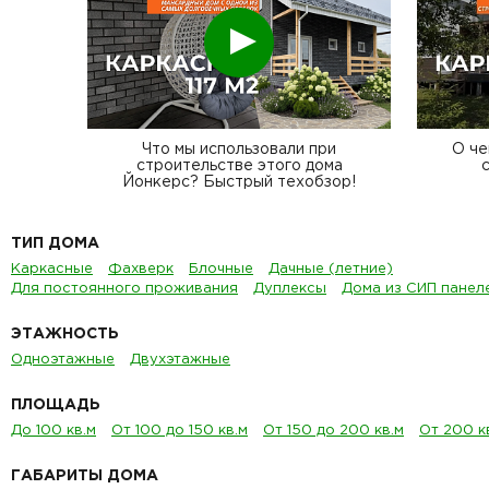
Смотреть
Что мы использовали при
О че
строительстве этого дома
Йонкерс? Быстрый техобзор!
ТИП ДОМА
Каркасные
Фахверк
Блочные
Дачные (летние)
Для постоянного проживания
Дуплексы
Дома из СИП панел
ЭТАЖНОСТЬ
Одноэтажные
Двухэтажные
ПЛОЩАДЬ
До 100 кв.м
От 100 до 150 кв.м
От 150 до 200 кв.м
От 200 к
ГАБАРИТЫ ДОМА