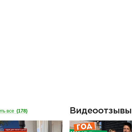
Видеоотзыв
ть все
(178)