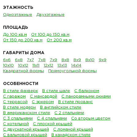
ЭТАЖНОСТЬ
Одноэтажные
Двухэтажные
ПЛОЩАДЬ
До 100 кв.м
От 100 до 150 кв.м
От 150 до 200 кв.м
От 200 кв.м
ГАБАРИТЫ ДОМА
6х6
6х8
7х7
7х8
7х9
8х8
8х9
8х10
9х9
10х10
10х12
11х11
12х12
13х13
14х14
Квадратной формы
Прямоугольной формы
ОСОБЕННОСТИ
В стиле фахверк
В стиле шале
С балконом
С гаражом
С мансардой
С панорамными окнами
С террасой
С эркером
В стиле прованс
В стиле модерн
В английском стиле
В американском стиле
С 2 спальнями
С 3 спальнями
С 4 спальнями
Со вторым цветом
С котельной
С плоской крышей
С двускатной крышей
С ломаной крышей
С вальмовой крышей
В канадском стиле