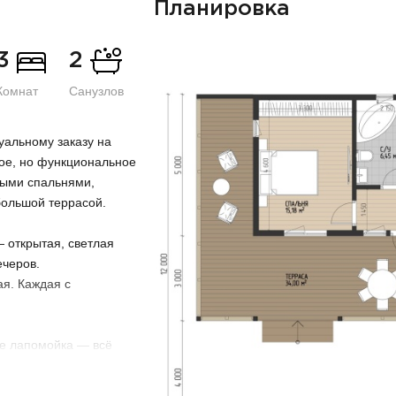
Планировка
3
2
Комнат
Санузлов
уальному заказу на
ное, но функциональное
ными спальнями,
большой террасой.
— открытая, светлая
ечеров.
ая. Каждая с
же лапомойка — всё