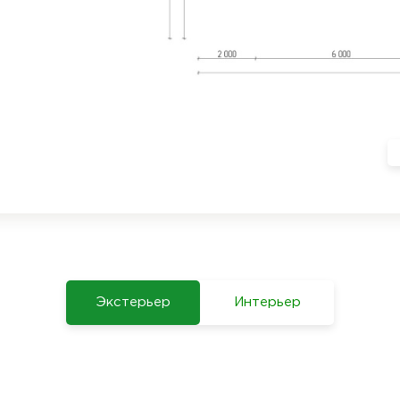
нка: контрастный и
й.
егозадержателями в
ВХ, подчёркивают
мпозитная), не
ой половине дома, а
я ежедневной жизни, и
ить технические
Экстерьер
Интерьер
олностью готов к
ти и чистовую