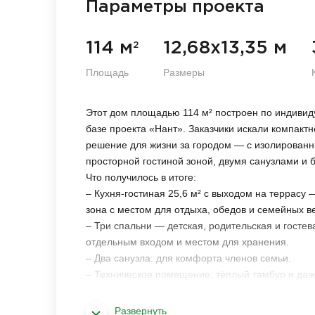
Параметры проекта
114 м
12,68х13,35 м
2
Площадь
Размеры
Этот дом площадью 114 м² построен по индивид
базе проекта «Нант». Заказчики искали компакт
решение для жизни за городом — с изолирован
просторной гостиной зоной, двумя санузлами и 
Что получилось в итоге:
– Кухня-гостиная 25,6 м² с выходом на террасу 
зона с местом для отдыха, обедов и семейных в
– Три спальни — детская, родительская и гостев
отдельным входом и местом для хранения.
– Два санузла: для комфорта членов семьи.
– Техническое помещение, тёплый тамбур и да
для комфортного круглогодичного проживания.
Архитектура и отделка:
Развернуть