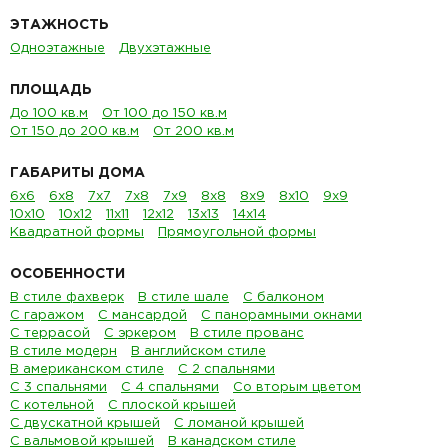
ЭТАЖНОСТЬ
Одноэтажные
Двухэтажные
ПЛОЩАДЬ
До 100 кв.м
От 100 до 150 кв.м
От 150 до 200 кв.м
От 200 кв.м
ГАБАРИТЫ ДОМА
6х6
6х8
7х7
7х8
7х9
8х8
8х9
8х10
9х9
10х10
10х12
11х11
12х12
13х13
14х14
Квадратной формы
Прямоугольной формы
ОСОБЕННОСТИ
В стиле фахверк
В стиле шале
С балконом
С гаражом
С мансардой
С панорамными окнами
С террасой
С эркером
В стиле прованс
В стиле модерн
В английском стиле
В американском стиле
С 2 спальнями
С 3 спальнями
С 4 спальнями
Со вторым цветом
С котельной
С плоской крышей
С двускатной крышей
С ломаной крышей
С вальмовой крышей
В канадском стиле