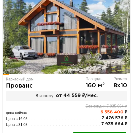
Площадь
Размер
Каркасный дом
2
160 м
8х10
Прованс
В ипотеку:
от 44 559 ₽/мес.
Без скидки 7 935 664 ₽
6 558 400
₽
цена сейчас
7 476 576 ₽
Цена с 16.08
7 935 664 ₽
Цена с 31.08