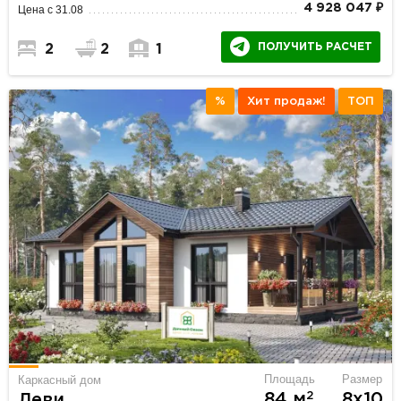
4 928 047 ₽
Цена с 31.08
ПОЛУЧИТЬ РАСЧЕТ
2
2
1
%
Хит продаж!
ТОП
Площадь
Размер
Каркасный дом
2
84 м
8х10
Леви