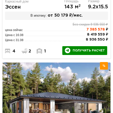
Площадь
Размер
Каркасный дом
2
143 м
9.2х15.5
Эссен
В ипотеку:
от 50 179 ₽/мес.
Без скидки 8 936 550 ₽
7 385 578
₽
цена сейчас
8 419 559 ₽
Цена с 16.08
8 936 550 ₽
Цена с 31.08
ПОЛУЧИТЬ РАСЧЕТ
4
2
1
%