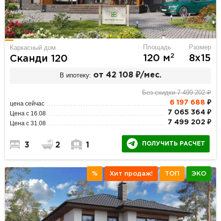
Площадь
Размер
Каркасный дом
2
120 м
8х15
Сканди 120
В ипотеку:
от 42 108 ₽/мес.
Без скидки 7 499 202 ₽
6 197 688
₽
цена сейчас
7 065 364 ₽
Цена с 16.08
7 499 202 ₽
Цена с 31.08
ПОЛУЧИТЬ РАСЧЕТ
3
2
1
%
Хит продаж!
ТОП
ЭКО