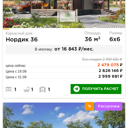
Площадь
Размер
Каркасный дом
2
36 м
6х6
Нордик 36
В ипотеку:
от 16 843 ₽/мес.
Без скидки 2 999 681 ₽
2 479 075
₽
цена сейчас
2 826 146 ₽
Цена с 16.08
2 999 681 ₽
Цена с 31.08
ПОЛУЧИТЬ РАСЧЕТ
1
1
1
%
Рассрочка