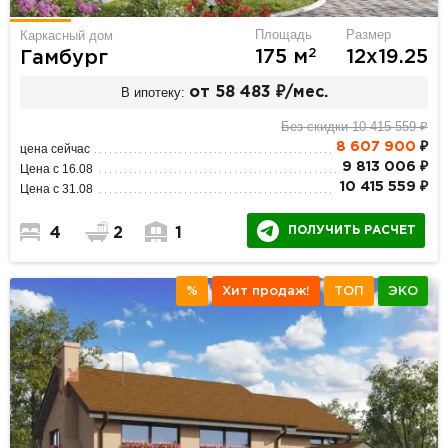
Площадь
Размер
Каркасный дом
2
175 м
12х19.25
Гамбург
В ипотеку:
от 58 483 ₽/мес.
Без скидки 10 415 559 ₽
8 607 900
₽
цена сейчас
9 813 006 ₽
Цена с 16.08
10 415 559 ₽
Цена с 31.08
ПОЛУЧИТЬ РАСЧЕТ
4
2
1
%
Хит продаж!
ТОП
ЭКО