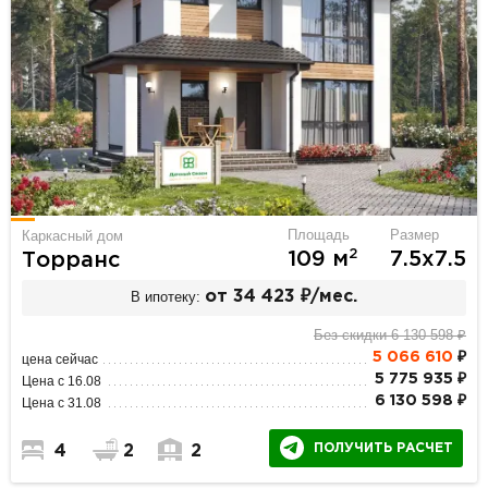
Площадь
Размер
Каркасный дом
2
109 м
7.5х7.5
Торранс
В ипотеку:
от 34 423 ₽/мес.
Без скидки 6 130 598 ₽
5 066 610
₽
цена сейчас
5 775 935 ₽
Цена с 16.08
6 130 598 ₽
Цена с 31.08
ПОЛУЧИТЬ РАСЧЕТ
4
2
2