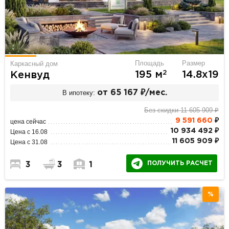
Площадь
Размер
Каркасный дом
2
195 м
14.8х19
Кенвуд
В ипотеку:
от 65 167 ₽/мес.
Без скидки 11 605 909 ₽
9 591 660
₽
цена сейчас
10 934 492 ₽
Цена с 16.08
11 605 909 ₽
Цена с 31.08
ПОЛУЧИТЬ РАСЧЕТ
3
3
1
%