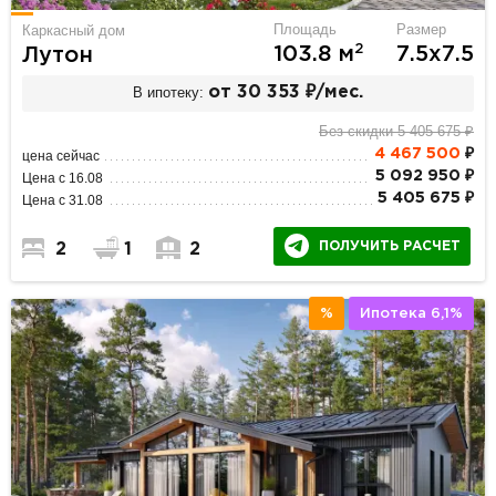
Площадь
Размер
Каркасный дом
2
103.8 м
7.5х7.5
Лутон
В ипотеку:
от 30 353 ₽/мес.
Без скидки 5 405 675 ₽
4 467 500
₽
цена сейчас
5 092 950 ₽
Цена с 16.08
5 405 675 ₽
Цена с 31.08
ПОЛУЧИТЬ РАСЧЕТ
2
1
2
%
Ипотека 6,1%