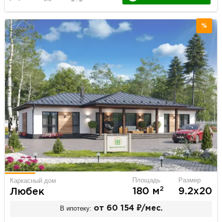
%
Площадь
Размер
Каркасный дом
2
180 м
9.2х20
Любек
В ипотеку:
от 60 154 ₽/мес.