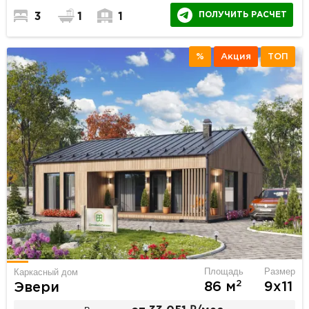
ПОЛУЧИТЬ РАСЧЕТ
3
1
1
%
Акция
ТОП
Площадь
Размер
Каркасный дом
2
86 м
9х11
Эвери