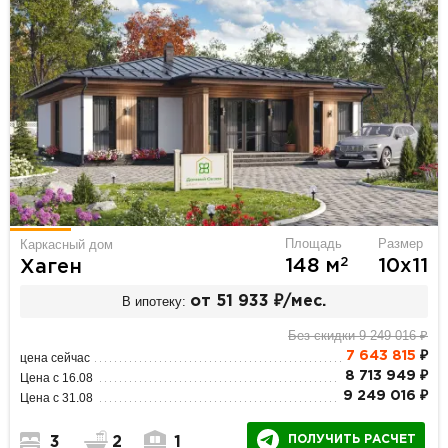
Площадь
Размер
Каркасный дом
2
148 м
10х11
Хаген
В ипотеку:
от 51 933 ₽/мес.
Без скидки 9 249 016 ₽
7 643 815
₽
цена сейчас
8 713 949 ₽
Цена с 16.08
9 249 016 ₽
Цена с 31.08
ПОЛУЧИТЬ РАСЧЕТ
3
2
1