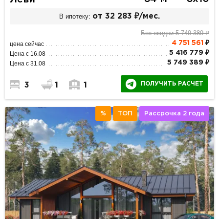
В ипотеку:
от 32 283 ₽/мес.
Без скидки 5 749 389 ₽
4 751 561
₽
цена сейчас
5 416 779 ₽
Цена с 16.08
5 749 389 ₽
Цена с 31.08
ПОЛУЧИТЬ РАСЧЕТ
3
1
1
%
ТОП
Рассрочка 2 года