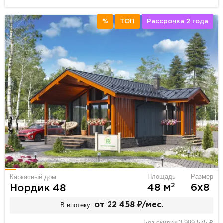
%
ТОП
Рассрочка 2 года
Площадь
Размер
Каркасный дом
2
48 м
6х8
Нордик 48
В ипотеку:
от 22 458 ₽/мес.
Без скидки 3 999 575 ₽