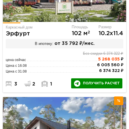
Площадь
Размер
Каркасный дом
2
102 м
10.2х11.4
Эрфурт
В ипотеку:
от 35 792 ₽/мес.
Без скидки 6 374 322 ₽
5 268 035
₽
цена сейчас
6 005 560 ₽
Цена с 16.08
6 374 322 ₽
Цена с 31.08
ПОЛУЧИТЬ РАСЧЕТ
3
2
1
%