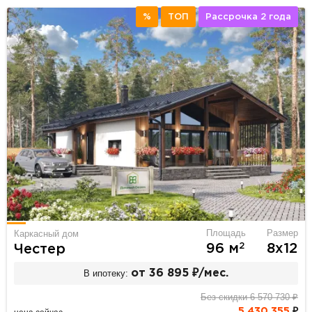
%
ТОП
Рассрочка 2 года
Площадь
Размер
Каркасный дом
2
96 м
8х12
Честер
В ипотеку:
от 36 895 ₽/мес.
Без скидки 6 570 730 ₽
5 430 355
₽