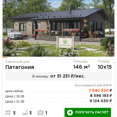
Площадь
Размер
Каркасный дом
2
146 м
10х15
Патагония
В ипотеку:
от 51 231 ₽/мес.
Без скидки 9 124 030 ₽
7 540 520
₽
цена сейчас
8 596 193 ₽
Цена с 16.08
9 124 030 ₽
Цена с 31.08
ПОЛУЧИТЬ РАСЧЕТ
3
3
1