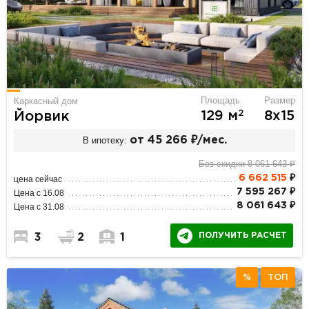
Площадь
Размер
Каркасный дом
2
129 м
8х15
Йорвик
В ипотеку:
от 45 266 ₽/мес.
Без скидки 8 061 643 ₽
6 662 515
₽
цена сейчас
7 595 267 ₽
Цена с 16.08
8 061 643 ₽
Цена с 31.08
ПОЛУЧИТЬ РАСЧЕТ
3
2
1
%
ТОП