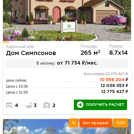
Площадь
Размер
Каркасный дом
2
265 м
8.7х14
Дом Симпсонов
В ипотеку:
от 71 734 ₽/мес.
Без скидки 12 775 427 ₽
10 558 204
₽
цена сейчас
12 036 353 ₽
Цена с 16.08
12 775 427 ₽
Цена с 31.08
ПОЛУЧИТЬ РАСЧЕТ
4
3
2
%
Хит продаж!
ТОП