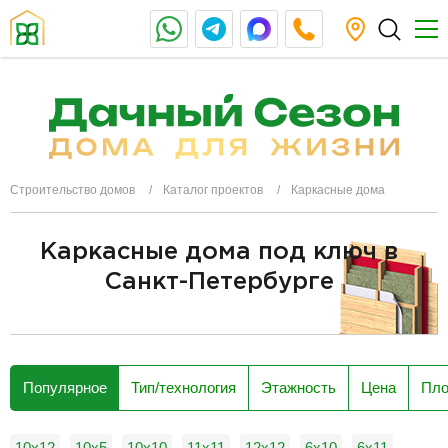
Строительство домов
Каталог проектов
Каркасные дома
Каркасные дома под ключ в
Санкт-Петербурге
разделитель
Популярное
Тип/технология
Этажность
Цена
Пл
10x12
10x5
10х10
11х11
12x12
6x10
6x11