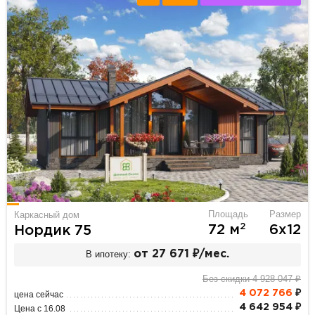
Площадь
Размер
Каркасный дом
2
72 м
6х12
Нордик 75
В ипотеку:
от 27 671 ₽/мес.
Без скидки 4 928 047 ₽
4 072 766
₽
цена сейчас
4 642 954 ₽
Цена с 16.08