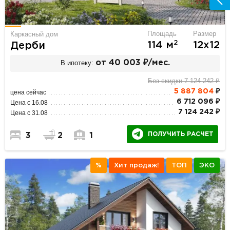
Площадь
Размер
Каркасный дом
2
114 м
12х12
Дерби
В ипотеку:
от 40 003 ₽/мес.
Без скидки 7 124 242 ₽
5 887 804
₽
цена сейчас
6 712 096 ₽
Цена с 16.08
7 124 242 ₽
Цена с 31.08
ПОЛУЧИТЬ РАСЧЕТ
3
2
1
%
Хит продаж!
ТОП
ЭКО