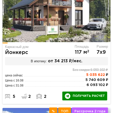
Площадь
Размер
Каркасный дом
2
117 м
7х9
Йонкерс
В ипотеку:
от 34 213 ₽/мес.
Без скидки 6 093 102 ₽
5 035 622
₽
цена сейчас
5 740 609 ₽
Цена с 16.08
6 093 102 ₽
Цена с 31.08
ПОЛУЧИТЬ РАСЧЕТ
5
2
2
%
ТОП
Рассрочка 2 года