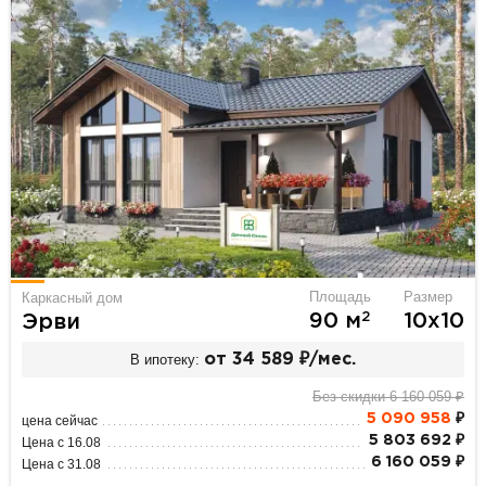
Площадь
Размер
Каркасный дом
2
90 м
10х10
Эрви
В ипотеку:
от 34 589 ₽/мес.
Без скидки 6 160 059 ₽
5 090 958
₽
цена сейчас
5 803 692 ₽
Цена с 16.08
6 160 059 ₽
Цена с 31.08