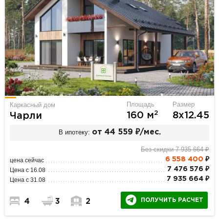
Площадь
Размер
Каркасный дом
2
160 м
8х12.45
Чарли
В ипотеку:
от 44 559 ₽/мес.
Без скидки 7 935 664 ₽
6 558 400
₽
цена сейчас
7 476 576 ₽
Цена с 16.08
7 935 664 ₽
Цена с 31.08
ПОЛУЧИТЬ РАСЧЕТ
4
3
2