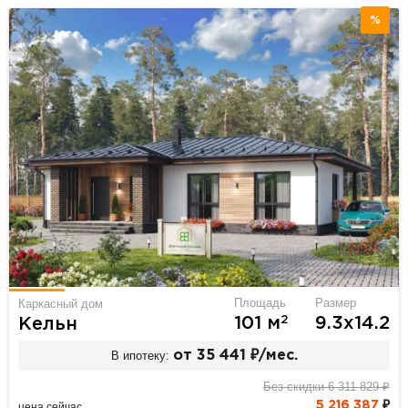
%
Площадь
Размер
Каркасный дом
2
101 м
9.3х14.2
Кельн
В ипотеку:
от 35 441 ₽/мес.
Без скидки 6 311 829 ₽
5 216 387
₽
цена сейчас