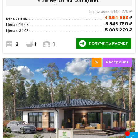
В ипотеку:
от 33 051 ₽/мес.
Без скидки 5 886 279 ₽
4 864 693
₽
цена сейчас
5 545 750 ₽
Цена с 16.08
5 886 279 ₽
Цена с 31.08
ПОЛУЧИТЬ РАСЧЕТ
2
1
1
%
Рассрочка